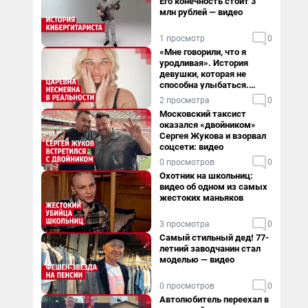
Его конечность стоит 3
млн рублей — видео
1 просмотр
0
«Мне говорили, что я
уродливая». История
девушки, которая не
способна улыбаться.
Видео
2 просмотра
0
Московский таксист
оказался «двойником»
Сергея Жукова и взорвал
соцсети: видео
0 просмотров
0
Охотник на школьниц:
видео об одном из самых
жестоких маньяков
3 просмотра
0
Самый стильный дед! 77-
летний заводчанин стал
моделью — видео
0 просмотров
0
Автолюбитель переехал в