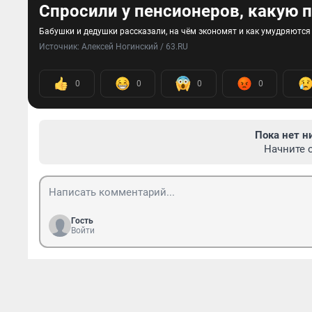
Спросили у пенсионеров, какую 
Бабушки и дедушки рассказали, на чём экономят и как умудряются
Источник: 
Алексей Ногинский / 63.RU
0
0
0
0
Пока нет н
Начните 
Гость
Войти