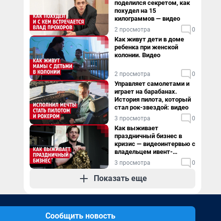
поделился секретом, как
похудел на 15
килограммов — видео
2 просмотра
0
Как живут дети в доме
ребенка при женской
колонии. Видео
2 просмотра
0
Управляет самолетами и
играет на барабанах.
История пилота, который
стал рок-звездой: видео
3 просмотра
0
Как выживает
праздничный бизнес в
кризис — видеоинтервью с
владельцем ивент-
агентства
3 просмотра
0
Показать еще
Сообщить новость