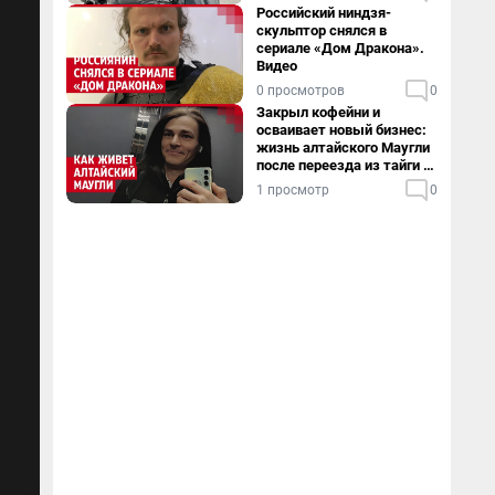
Российский ниндзя-
скульптор снялся в
сериале «Дом Дракона».
Видео
0 просмотров
0
Закрыл кофейни и
осваивает новый бизнес:
жизнь алтайского Маугли
после переезда из тайги в
столицу
1 просмотр
0