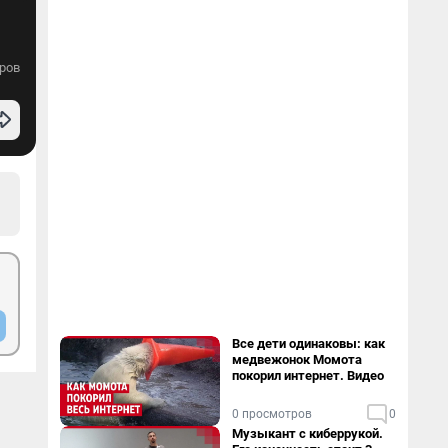
ров
Все дети одинаковы: как
медвежонок Момота
покорил интернет. Видео
0 просмотров
0
Музыкант с киберрукой.