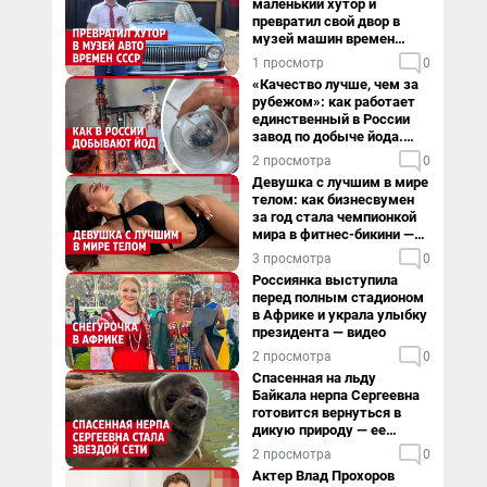
маленький хутор и
превратил свой двор в
музей машин времен
СССР. Видео
1 просмотр
0
«Качество лучше, чем за
рубежом»: как работает
единственный в России
завод по добыче йода.
Видео
2 просмотра
0
Девушка с лучшим в мире
телом: как бизнесвумен
за год стала чемпионкой
мира в фитнес-бикини —
видео
3 просмотра
0
Россиянка выступила
перед полным стадионом
в Африке и украла улыбку
президента — видео
2 просмотра
0
Спасенная на льду
Байкала нерпа Сергеевна
готовится вернуться в
дикую природу — ее
видеоистория
2 просмотра
0
Актер Влад Прохоров