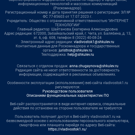
информационных технологий и массовых коммуникаций
(Роскомнадзор).
Регистрационный номер и дата принятия решения о регистрации: ЭЛ №
ФС 77-85603 от 17.07.2023 г.
Учредитель: Общество с ограниченной ответственностью "ИНТЕРНЕТ
ТЕХНОЛОГИИ"
Главный редактор: Шайтанова Екатерина Александровна
Адрес редакции: 672000, Забайкальский край, г. Чита, ул. Балябина, д. 13,
эт. 6, оф. 608, телефон 8 (3022) 40-08-24
Электронный адрес редакции:
vladivostok1@shkulev.ru
Контактные данные для Роскомнадзора и государственных
органов:
juristnsk@shkulev.ru
Техподдержка:
help@shkulev.ru
Связаться с отделом продаж:
anna.chugaynova@shkulev.ru
Редакция сайта не несет ответственности за достоверность
информации, содержащейся в рекламных объявлениях.
Особенности эксплуатации (использования) веб-сайта vladivostok1.ru
регулируются:
Руководством пользователя
Описанием функциональных характеристик ПО
Веб-сайт распространяется в виде интернет-сервиса, специальные
действия по установке на стороне пользователя не требуются
Пользователь получает доступ к Веб-сайту vladivostok1.ru на
безвозмездной основе с использованием персонального компьютера,
смартфона или планшета перейдя по адресу Веб-сайта:
https://vladivostok1.ru/