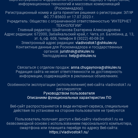
информационных технологий и массовых коммуникаций
(Роскомнадзор).
Регистрационный номер и дата принятия решения о регистрации: ЭЛ №
ФС 77-85603 от 17.07.2023 г.
Учредитель: Общество с ограниченной ответственностью "ИНТЕРНЕТ
ТЕХНОЛОГИИ"
Главный редактор: Шайтанова Екатерина Александровна
Адрес редакции: 672000, Забайкальский край, г. Чита, ул. Балябина, д. 13,
эт. 6, оф. 608, телефон 8 (3022) 40-08-24
Электронный адрес редакции:
vladivostok1@shkulev.ru
Контактные данные для Роскомнадзора и государственных
органов:
juristnsk@shkulev.ru
Техподдержка:
help@shkulev.ru
Связаться с отделом продаж:
anna.chugaynova@shkulev.ru
Редакция сайта не несет ответственности за достоверность
информации, содержащейся в рекламных объявлениях.
Особенности эксплуатации (использования) веб-сайта vladivostok1.ru
регулируются:
Руководством пользователя
Описанием функциональных характеристик ПО
Веб-сайт распространяется в виде интернет-сервиса, специальные
действия по установке на стороне пользователя не требуются
Пользователь получает доступ к Веб-сайту vladivostok1.ru на
безвозмездной основе с использованием персонального компьютера,
смартфона или планшета перейдя по адресу Веб-сайта:
https://vladivostok1.ru/