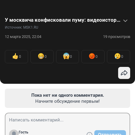
У москвича конфисковали пуму: видеоистория Сергея Татаринцева и его питомца по кличке Геркулес
Источник: 
MSK1.RU
12 марта 2025, 22:04
19 просмотров
0
0
0
0
0
Пока нет ни одного комментария.
Начните обсуждение первым!
Гость
Отправить