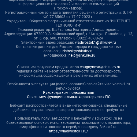
информационных технологий и массовых коммуникаций
(Роскомнадзор).
Регистрационный номер и дата принятия решения о регистрации: ЭЛ №
ФС 77-85603 от 17.07.2023 г.
Учредитель: Общество с ограниченной ответственностью "ИНТЕРНЕТ
ТЕХНОЛОГИИ"
Главный редактор: Шайтанова Екатерина Александровна
Адрес редакции: 672000, Забайкальский край, г. Чита, ул. Балябина, д. 13,
эт. 6, оф. 608, телефон 8 (3022) 40-08-24
Электронный адрес редакции:
vladivostok1@shkulev.ru
Контактные данные для Роскомнадзора и государственных
органов:
juristnsk@shkulev.ru
Техподдержка:
help@shkulev.ru
Связаться с отделом продаж:
anna.chugaynova@shkulev.ru
Редакция сайта не несет ответственности за достоверность
информации, содержащейся в рекламных объявлениях.
Особенности эксплуатации (использования) веб-сайта vladivostok1.ru
регулируются:
Руководством пользователя
Описанием функциональных характеристик ПО
Веб-сайт распространяется в виде интернет-сервиса, специальные
действия по установке на стороне пользователя не требуются
Пользователь получает доступ к Веб-сайту vladivostok1.ru на
безвозмездной основе с использованием персонального компьютера,
смартфона или планшета перейдя по адресу Веб-сайта:
https://vladivostok1.ru/