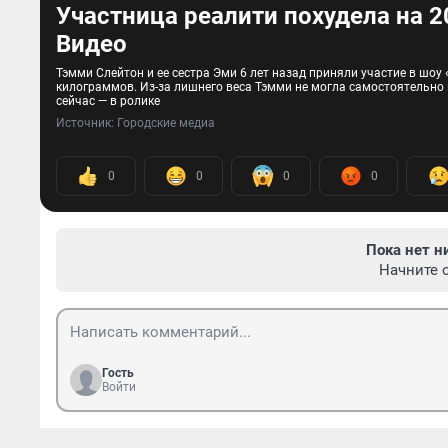
Участница реалити похудела на 2
Видео
Тэмми Слейтон и ее сестра Эми 6 лет назад приняли участие в шоу
килограммов. Из-за лишнего веса Тэмми не могла самостоятельно 
сейчас — в ролике
Источник: 
Городские медиа
0
0
0
0
Пока нет н
Начните 
Гость
Войти