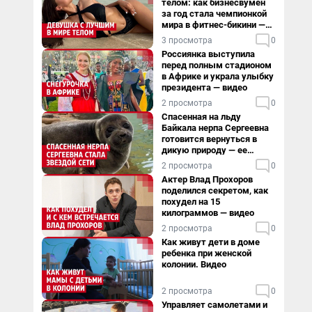
телом: как бизнесвумен
за год стала чемпионкой
мира в фитнес-бикини —
видео
3 просмотра
0
Россиянка выступила
перед полным стадионом
в Африке и украла улыбку
президента — видео
2 просмотра
0
Спасенная на льду
Байкала нерпа Сергеевна
готовится вернуться в
дикую природу — ее
видеоистория
2 просмотра
0
Актер Влад Прохоров
поделился секретом, как
похудел на 15
килограммов — видео
2 просмотра
0
Как живут дети в доме
ребенка при женской
колонии. Видео
2 просмотра
0
Управляет самолетами и