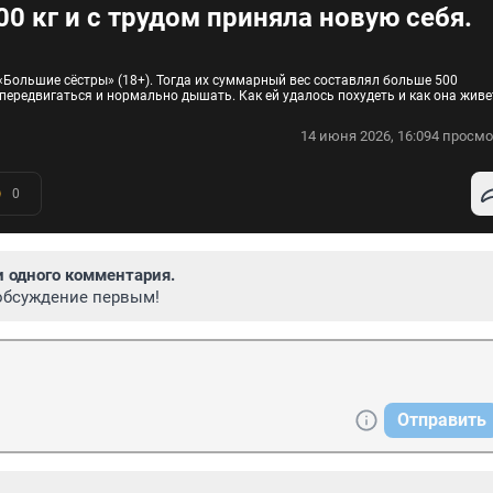
00 кг и с трудом приняла новую себя.
 «Большие сёстры» (18+). Тогда их суммарный вес составлял больше 500
передвигаться и нормально дышать. Как ей удалось похудеть и как она живе
14 июня 2026, 16:09
4 просмо
0
и одного комментария.
обсуждение первым!
Отправить