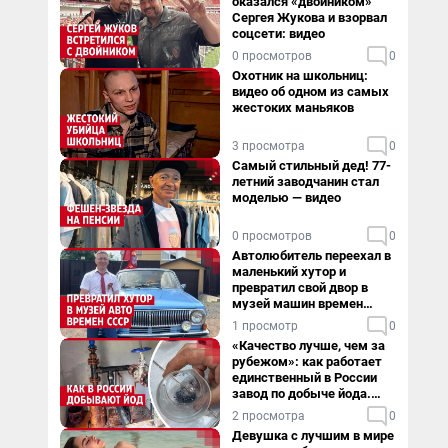
оказался «двойником»
Сергея Жукова и взорвал
соцсети: видео
0 просмотров
0
Охотник на школьниц:
видео об одном из самых
жестоких маньяков
3 просмотра
0
Самый стильный дед! 77-
летний заводчанин стал
моделью — видео
0 просмотров
0
Автолюбитель переехал в
маленький хутор и
превратил свой двор в
музей машин времен
СССР. Видео
1 просмотр
0
«Качество лучше, чем за
рубежом»: как работает
единственный в России
завод по добыче йода.
Видео
2 просмотра
0
Девушка с лучшим в мире