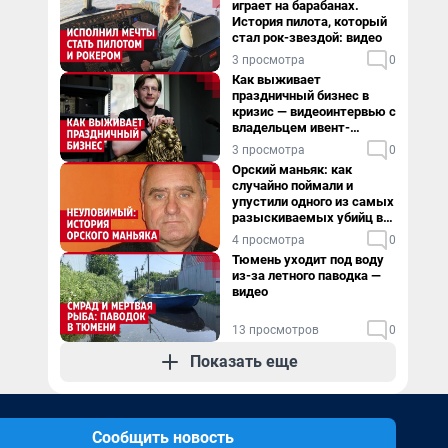
играет на барабанах.
История пилота, который
стал рок-звездой: видео
3 просмотра
0
Как выживает
праздничный бизнес в
кризис — видеоинтервью с
владельцем ивент-
агентства
3 просмотра
0
Орский маньяк: как
случайно поймали и
упустили одного из самых
разыскиваемых убийц в
России. Видео
4 просмотра
0
Тюмень уходит под воду
из-за летного паводка —
видео
13 просмотров
0
Показать еще
Сообщить новость