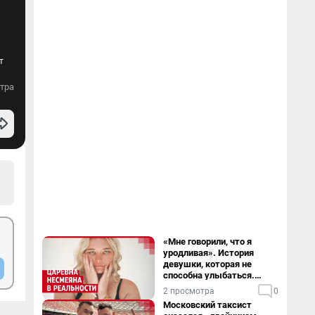
т
тра
«Мне говорили, что я
уродливая». История
девушки, которая не
способна улыбаться.
Видео
2 просмотра
0
Московский таксист