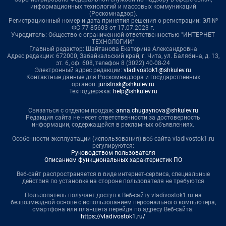
информационных технологий и массовых коммуникаций
(Роскомнадзор).
Регистрационный номер и дата принятия решения о регистрации: ЭЛ №
ФС 77-85603 от 17.07.2023 г.
Учредитель: Общество с ограниченной ответственностью "ИНТЕРНЕТ
ТЕХНОЛОГИИ"
Главный редактор: Шайтанова Екатерина Александровна
Адрес редакции: 672000, Забайкальский край, г. Чита, ул. Балябина, д. 13,
эт. 6, оф. 608, телефон 8 (3022) 40-08-24
Электронный адрес редакции:
vladivostok1@shkulev.ru
Контактные данные для Роскомнадзора и государственных
органов:
juristnsk@shkulev.ru
Техподдержка:
help@shkulev.ru
Связаться с отделом продаж:
anna.chugaynova@shkulev.ru
Редакция сайта не несет ответственности за достоверность
информации, содержащейся в рекламных объявлениях.
Особенности эксплуатации (использования) веб-сайта vladivostok1.ru
регулируются:
Руководством пользователя
Описанием функциональных характеристик ПО
Веб-сайт распространяется в виде интернет-сервиса, специальные
действия по установке на стороне пользователя не требуются
Пользователь получает доступ к Веб-сайту vladivostok1.ru на
безвозмездной основе с использованием персонального компьютера,
смартфона или планшета перейдя по адресу Веб-сайта:
https://vladivostok1.ru/