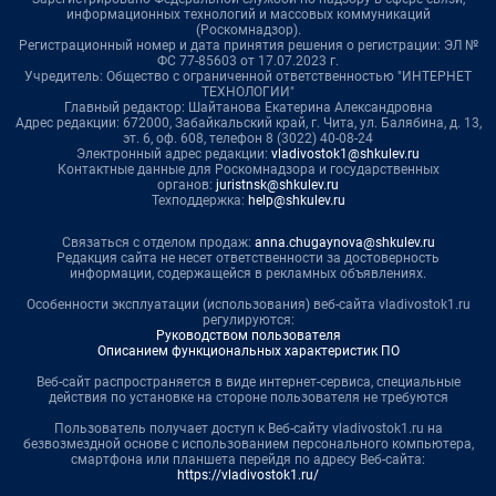
информационных технологий и массовых коммуникаций
(Роскомнадзор).
Регистрационный номер и дата принятия решения о регистрации: ЭЛ №
ФС 77-85603 от 17.07.2023 г.
Учредитель: Общество с ограниченной ответственностью "ИНТЕРНЕТ
ТЕХНОЛОГИИ"
Главный редактор: Шайтанова Екатерина Александровна
Адрес редакции: 672000, Забайкальский край, г. Чита, ул. Балябина, д. 13,
эт. 6, оф. 608, телефон 8 (3022) 40-08-24
Электронный адрес редакции:
vladivostok1@shkulev.ru
Контактные данные для Роскомнадзора и государственных
органов:
juristnsk@shkulev.ru
Техподдержка:
help@shkulev.ru
Связаться с отделом продаж:
anna.chugaynova@shkulev.ru
Редакция сайта не несет ответственности за достоверность
информации, содержащейся в рекламных объявлениях.
Особенности эксплуатации (использования) веб-сайта vladivostok1.ru
регулируются:
Руководством пользователя
Описанием функциональных характеристик ПО
Веб-сайт распространяется в виде интернет-сервиса, специальные
действия по установке на стороне пользователя не требуются
Пользователь получает доступ к Веб-сайту vladivostok1.ru на
безвозмездной основе с использованием персонального компьютера,
смартфона или планшета перейдя по адресу Веб-сайта:
https://vladivostok1.ru/