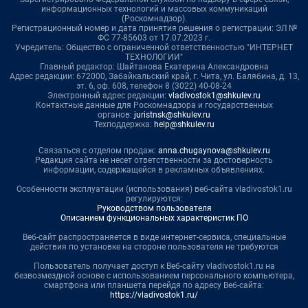
информационных технологий и массовых коммуникаций
(Роскомнадзор).
Регистрационный номер и дата принятия решения о регистрации: ЭЛ №
ФС 77-85603 от 17.07.2023 г.
Учредитель: Общество с ограниченной ответственностью "ИНТЕРНЕТ
ТЕХНОЛОГИИ"
Главный редактор: Шайтанова Екатерина Александровна
Адрес редакции: 672000, Забайкальский край, г. Чита, ул. Балябина, д. 13,
эт. 6, оф. 608, телефон 8 (3022) 40-08-24
Электронный адрес редакции:
vladivostok1@shkulev.ru
Контактные данные для Роскомнадзора и государственных
органов:
juristnsk@shkulev.ru
Техподдержка:
help@shkulev.ru
Связаться с отделом продаж:
anna.chugaynova@shkulev.ru
Редакция сайта не несет ответственности за достоверность
информации, содержащейся в рекламных объявлениях.
Особенности эксплуатации (использования) веб-сайта vladivostok1.ru
регулируются:
Руководством пользователя
Описанием функциональных характеристик ПО
Веб-сайт распространяется в виде интернет-сервиса, специальные
действия по установке на стороне пользователя не требуются
Пользователь получает доступ к Веб-сайту vladivostok1.ru на
безвозмездной основе с использованием персонального компьютера,
смартфона или планшета перейдя по адресу Веб-сайта:
https://vladivostok1.ru/