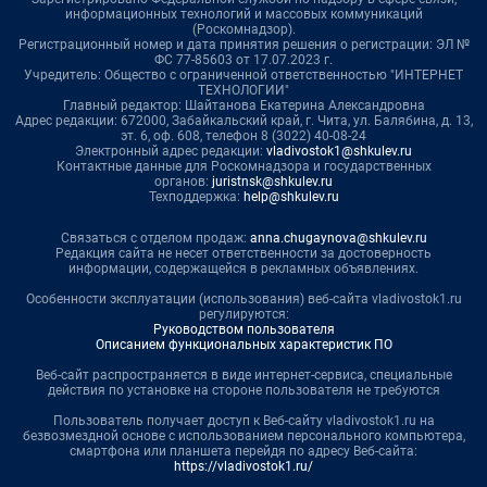
информационных технологий и массовых коммуникаций
(Роскомнадзор).
Регистрационный номер и дата принятия решения о регистрации: ЭЛ №
ФС 77-85603 от 17.07.2023 г.
Учредитель: Общество с ограниченной ответственностью "ИНТЕРНЕТ
ТЕХНОЛОГИИ"
Главный редактор: Шайтанова Екатерина Александровна
Адрес редакции: 672000, Забайкальский край, г. Чита, ул. Балябина, д. 13,
эт. 6, оф. 608, телефон 8 (3022) 40-08-24
Электронный адрес редакции:
vladivostok1@shkulev.ru
Контактные данные для Роскомнадзора и государственных
органов:
juristnsk@shkulev.ru
Техподдержка:
help@shkulev.ru
Связаться с отделом продаж:
anna.chugaynova@shkulev.ru
Редакция сайта не несет ответственности за достоверность
информации, содержащейся в рекламных объявлениях.
Особенности эксплуатации (использования) веб-сайта vladivostok1.ru
регулируются:
Руководством пользователя
Описанием функциональных характеристик ПО
Веб-сайт распространяется в виде интернет-сервиса, специальные
действия по установке на стороне пользователя не требуются
Пользователь получает доступ к Веб-сайту vladivostok1.ru на
безвозмездной основе с использованием персонального компьютера,
смартфона или планшета перейдя по адресу Веб-сайта:
https://vladivostok1.ru/