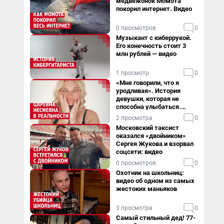
медвежонок Момота
покорил интернет. Видео
0 просмотров
0
Музыкант с киберрукой.
Его конечность стоит 3
млн рублей — видео
1 просмотр
0
«Мне говорили, что я
уродливая». История
девушки, которая не
способна улыбаться.
Видео
2 просмотра
0
Московский таксист
оказался «двойником»
Сергея Жукова и взорвал
соцсети: видео
0 просмотров
0
Охотник на школьниц:
видео об одном из самых
жестоких маньяков
3 просмотра
0
Самый стильный дед! 77-