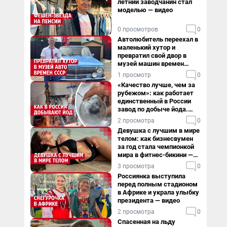
летний заводчанин стал
моделью — видео
0 просмотров
0
Автолюбитель переехал в
маленький хутор и
превратил свой двор в
музей машин времен
СССР. Видео
1 просмотр
0
«Качество лучше, чем за
рубежом»: как работает
единственный в России
завод по добыче йода.
Видео
2 просмотра
0
Девушка с лучшим в мире
телом: как бизнесвумен
за год стала чемпионкой
мира в фитнес-бикини —
видео
3 просмотра
0
Россиянка выступила
перед полным стадионом
в Африке и украла улыбку
президента — видео
2 просмотра
0
Спасенная на льду