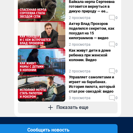
Байкала нерпа Сергеевна
готовится вернуться в
дикую природу — ее
видеоистория
2 просмотра
0
Актер Влад Прохоров
поделился секретом, как
похудел на 15
килограммов — видео
2 просмотра
0
Как живут дети в доме
ребенка при женской
колонии. Видео
2 просмотра
0
Управляет самолетами и
играет на барабанах.
История пилота, который
стал рок-звездой: видео
3 просмотра
0
Показать еще
Сообщить новость