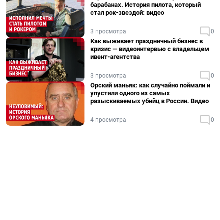
барабанах. История пилота, который
стал рок-звездой: видео
3 просмотра
0
Как выживает праздничный бизнес в
кризис — видеоинтервью с владельцем
ивент-агентства
3 просмотра
0
Орский маньяк: как случайно поймали и
упустили одного из самых
разыскиваемых убийц в России. Видео
4 просмотра
0