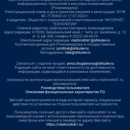
информационных технологий и массовых коммуникаций
(Роскомнадзор).
Регистрационный номер и дата принятия решения о регистрации: ЭЛ №
ФС 77-85603 от 17.07.2023 г.
Учредитель: Общество с ограниченной ответственностью "ИНТЕРНЕТ
ТЕХНОЛОГИИ"
Главный редактор: Шайтанова Екатерина Александровна
Адрес редакции: 672000, Забайкальский край, г. Чита, ул. Балябина, д. 13,
эт. 6, оф. 608, телефон 8 (3022) 40-08-24
Электронный адрес редакции:
vladivostok1@shkulev.ru
Контактные данные для Роскомнадзора и государственных
органов:
juristnsk@shkulev.ru
Техподдержка:
help@shkulev.ru
Связаться с отделом продаж:
anna.chugaynova@shkulev.ru
Редакция сайта не несет ответственности за достоверность
информации, содержащейся в рекламных объявлениях.
Особенности эксплуатации (использования) веб-сайта vladivostok1.ru
регулируются:
Руководством пользователя
Описанием функциональных характеристик ПО
Веб-сайт распространяется в виде интернет-сервиса, специальные
действия по установке на стороне пользователя не требуются
Пользователь получает доступ к Веб-сайту vladivostok1.ru на
безвозмездной основе с использованием персонального компьютера,
смартфона или планшета перейдя по адресу Веб-сайта:
https://vladivostok1.ru/