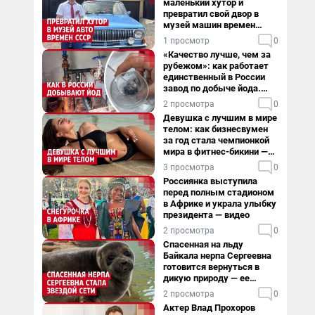
маленький хутор и
превратил свой двор в
музей машин времен
СССР. Видео
1 просмотр
0
«Качество лучше, чем за
рубежом»: как работает
единственный в России
завод по добыче йода.
Видео
2 просмотра
0
Девушка с лучшим в мире
телом: как бизнесвумен
за год стала чемпионкой
мира в фитнес-бикини —
видео
3 просмотра
0
Россиянка выступила
перед полным стадионом
в Африке и украла улыбку
президента — видео
2 просмотра
0
Спасенная на льду
Байкала нерпа Сергеевна
готовится вернуться в
дикую природу — ее
видеоистория
2 просмотра
0
Актер Влад Прохоров