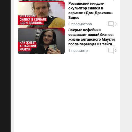
Российский ниндзя-
скульптор снялся в
сериале «Дом Дракона».
Видео
0 просмотров
0
Закрыл кофейни и
осваивает новый бизнес:
жизнь алтайского Маугли
после переезда из тайги в
столицу
1 просмотр
0