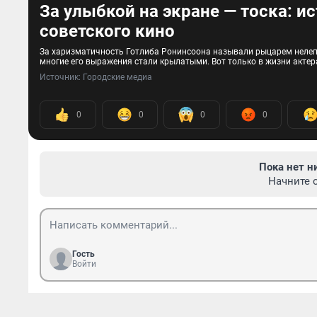
За улыбкой на экране — тоска: и
советского кино
За харизматичность Готлиба Ронинсоона называли рыцарем нелепых
многие его выражения стали крылатыми. Вот только в жизни акте
Источник: 
Городские медиа
0
0
0
0
Пока нет н
Начните 
Гость
Войти