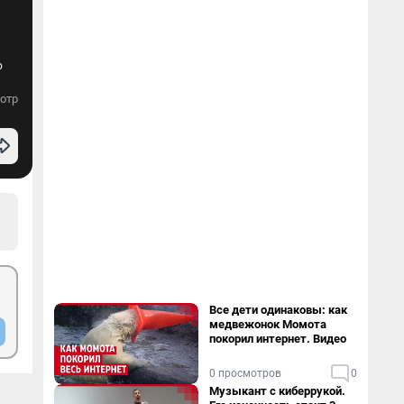
о
отр
Все дети одинаковы: как
медвежонок Момота
покорил интернет. Видео
0 просмотров
0
Музыкант с киберрукой.