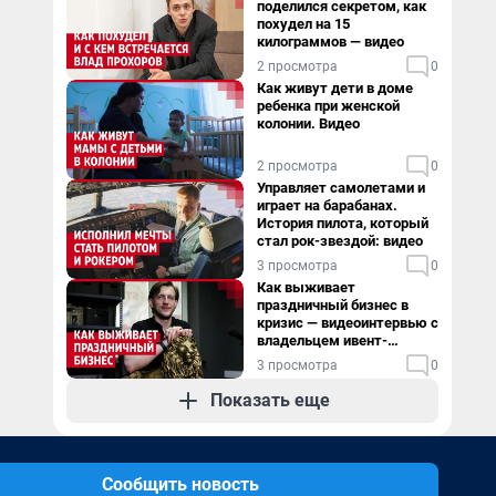
поделился секретом, как
похудел на 15
килограммов — видео
2 просмотра
0
Как живут дети в доме
ребенка при женской
колонии. Видео
2 просмотра
0
Управляет самолетами и
играет на барабанах.
История пилота, который
стал рок-звездой: видео
3 просмотра
0
Как выживает
праздничный бизнес в
кризис — видеоинтервью с
владельцем ивент-
агентства
3 просмотра
0
Показать еще
Сообщить новость