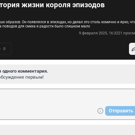
стория жизни короля эпизодов
 образов. Он появлялся в эпизодах, но делал это столь комично и ярко, чт
ра поводов для смеха и радости было слишком мало
9 февраля 2025, 16:32
21 просм
0
и одного комментария.
обсуждение первым!
Отправить