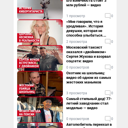
Его конечность стоит 3
млн рублей — видео
1 просмотр
0
«Мне говорили, что я
уродливая». История
девушки, которая не
способна улыбаться.
Видео
2 просмотра
0
Московский таксист
оказался «двойником»
Сергея Жукова и взорвал
соцсети: видео
0 просмотров
0
Охотник на школьниц:
видео об одном из самых
жестоких маньяков
3 просмотра
0
Самый стильный дед! 77-
летний заводчанин стал
моделью — видео
0 просмотров
0
Автолюбитель переехал в