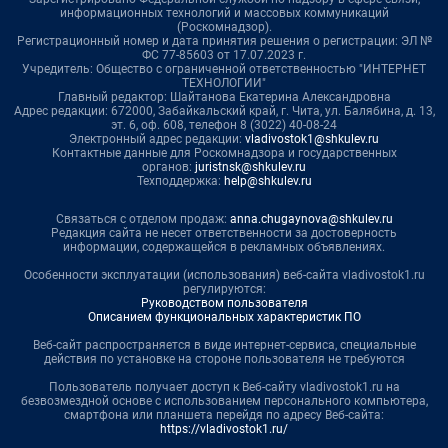
информационных технологий и массовых коммуникаций
(Роскомнадзор).
Регистрационный номер и дата принятия решения о регистрации: ЭЛ №
ФС 77-85603 от 17.07.2023 г.
Учредитель: Общество с ограниченной ответственностью "ИНТЕРНЕТ
ТЕХНОЛОГИИ"
Главный редактор: Шайтанова Екатерина Александровна
Адрес редакции: 672000, Забайкальский край, г. Чита, ул. Балябина, д. 13,
эт. 6, оф. 608, телефон 8 (3022) 40-08-24
Электронный адрес редакции:
vladivostok1@shkulev.ru
Контактные данные для Роскомнадзора и государственных
органов:
juristnsk@shkulev.ru
Техподдержка:
help@shkulev.ru
Связаться с отделом продаж:
anna.chugaynova@shkulev.ru
Редакция сайта не несет ответственности за достоверность
информации, содержащейся в рекламных объявлениях.
Особенности эксплуатации (использования) веб-сайта vladivostok1.ru
регулируются:
Руководством пользователя
Описанием функциональных характеристик ПО
Веб-сайт распространяется в виде интернет-сервиса, специальные
действия по установке на стороне пользователя не требуются
Пользователь получает доступ к Веб-сайту vladivostok1.ru на
безвозмездной основе с использованием персонального компьютера,
смартфона или планшета перейдя по адресу Веб-сайта:
https://vladivostok1.ru/