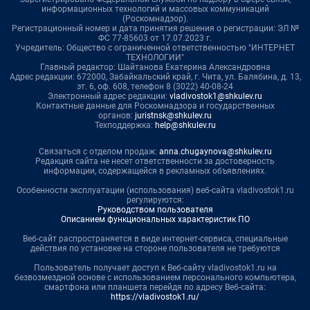
информационных технологий и массовых коммуникаций
(Роскомнадзор).
Регистрационный номер и дата принятия решения о регистрации: ЭЛ №
ФС 77-85603 от 17.07.2023 г.
Учредитель: Общество с ограниченной ответственностью "ИНТЕРНЕТ
ТЕХНОЛОГИИ"
Главный редактор: Шайтанова Екатерина Александровна
Адрес редакции: 672000, Забайкальский край, г. Чита, ул. Балябина, д. 13,
эт. 6, оф. 608, телефон 8 (3022) 40-08-24
Электронный адрес редакции:
vladivostok1@shkulev.ru
Контактные данные для Роскомнадзора и государственных
органов:
juristnsk@shkulev.ru
Техподдержка:
help@shkulev.ru
Связаться с отделом продаж:
anna.chugaynova@shkulev.ru
Редакция сайта не несет ответственности за достоверность
информации, содержащейся в рекламных объявлениях.
Особенности эксплуатации (использования) веб-сайта vladivostok1.ru
регулируются:
Руководством пользователя
Описанием функциональных характеристик ПО
Веб-сайт распространяется в виде интернет-сервиса, специальные
действия по установке на стороне пользователя не требуются
Пользователь получает доступ к Веб-сайту vladivostok1.ru на
безвозмездной основе с использованием персонального компьютера,
смартфона или планшета перейдя по адресу Веб-сайта:
https://vladivostok1.ru/