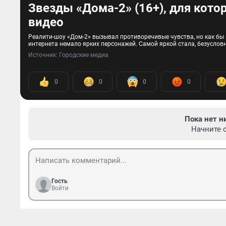
Звезды «Дома-2» (16+), для кото
видео
Реалити-шоу «Дом-2» вызывал противоречивые чувства, но как бы 
интернета немало ярких персонажей. Самой яркой стала, безусловн
Источник: 
Городские медиа
0
0
0
0
Пока нет н
Начните 
Гость
Войти