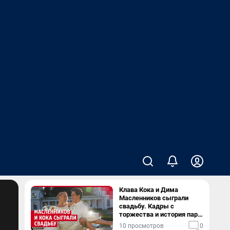
Клава Кока и Дима
Масленников сыграли
свадьбу. Кадры с
торжества и история пары
— в видео
10 просмотров
0