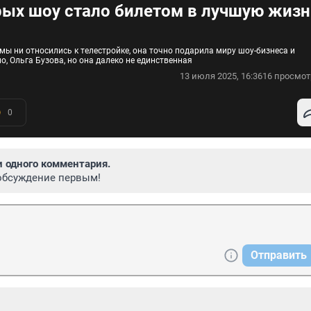
рых шоу стало билетом в лучшую жизн
мы ни относились к телестройке, она точно подарила миру шоу-бизнеса и
о, Ольга Бузова, но она далеко не единственная
13 июля 2025, 16:36
16 просмот
0
и одного комментария.
обсуждение первым!
Отправить