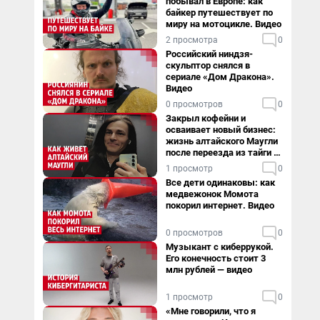
побывал в Европе: как
байкер путешествует по
миру на мотоцикле. Видео
2 просмотра
0
Российский ниндзя-
скульптор снялся в
сериале «Дом Дракона».
Видео
0 просмотров
0
Закрыл кофейни и
осваивает новый бизнес:
жизнь алтайского Маугли
после переезда из тайги в
столицу
1 просмотр
0
Все дети одинаковы: как
медвежонок Момота
покорил интернет. Видео
0 просмотров
0
Музыкант с киберрукой.
Его конечность стоит 3
млн рублей — видео
1 просмотр
0
«Мне говорили, что я