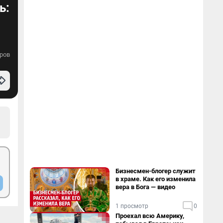
ь:
ров
Бизнесмен-блогер служит
в храме. Как его изменила
вера в Бога — видео
1 просмотр
0
Проехал всю Америку,