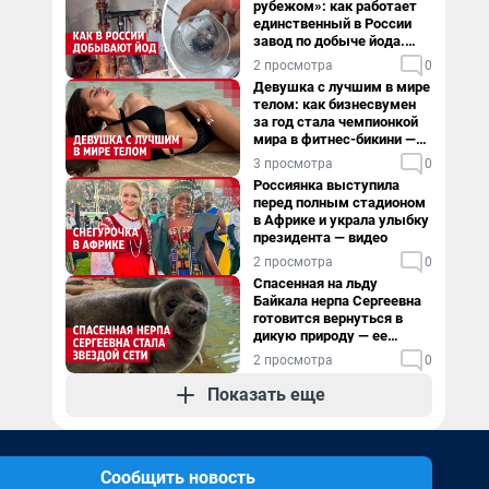
рубежом»: как работает
единственный в России
завод по добыче йода.
Видео
2 просмотра
0
Девушка с лучшим в мире
телом: как бизнесвумен
за год стала чемпионкой
мира в фитнес-бикини —
видео
3 просмотра
0
Россиянка выступила
перед полным стадионом
в Африке и украла улыбку
президента — видео
2 просмотра
0
Спасенная на льду
Байкала нерпа Сергеевна
готовится вернуться в
дикую природу — ее
видеоистория
2 просмотра
0
Показать еще
Сообщить новость