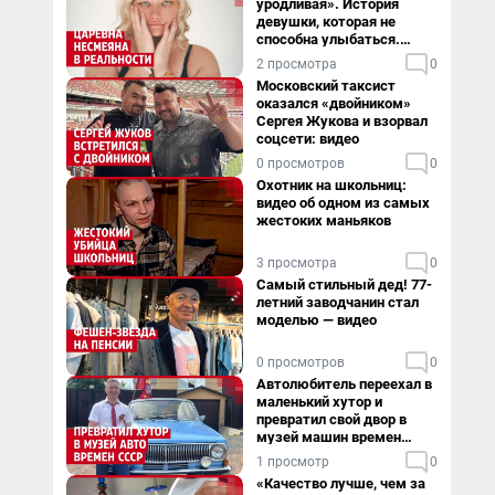
уродливая». История
девушки, которая не
способна улыбаться.
Видео
2 просмотра
0
Московский таксист
оказался «двойником»
Сергея Жукова и взорвал
соцсети: видео
0 просмотров
0
Охотник на школьниц:
видео об одном из самых
жестоких маньяков
3 просмотра
0
Самый стильный дед! 77-
летний заводчанин стал
моделью — видео
0 просмотров
0
Автолюбитель переехал в
маленький хутор и
превратил свой двор в
музей машин времен
СССР. Видео
1 просмотр
0
«Качество лучше, чем за