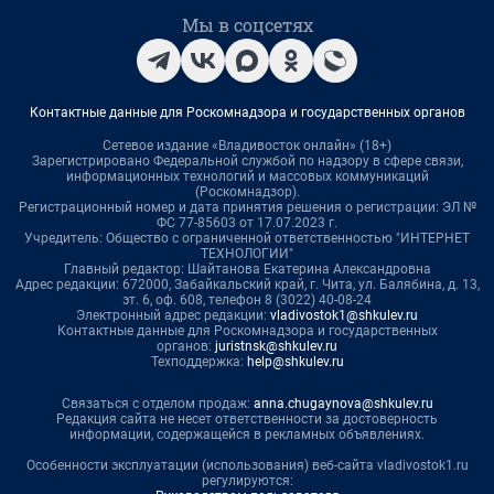
Мы в соцсетях
Контактные данные для Роскомнадзора и государственных органов
Сетевое издание «Владивосток онлайн» (18+)
Зарегистрировано Федеральной службой по надзору в сфере связи,
информационных технологий и массовых коммуникаций
(Роскомнадзор).
Регистрационный номер и дата принятия решения о регистрации: ЭЛ №
ФС 77-85603 от 17.07.2023 г.
Учредитель: Общество с ограниченной ответственностью "ИНТЕРНЕТ
ТЕХНОЛОГИИ"
Главный редактор: Шайтанова Екатерина Александровна
Адрес редакции: 672000, Забайкальский край, г. Чита, ул. Балябина, д. 13,
эт. 6, оф. 608, телефон 8 (3022) 40-08-24
Электронный адрес редакции:
vladivostok1@shkulev.ru
Контактные данные для Роскомнадзора и государственных
органов:
juristnsk@shkulev.ru
Техподдержка:
help@shkulev.ru
Связаться с отделом продаж:
anna.chugaynova@shkulev.ru
Редакция сайта не несет ответственности за достоверность
информации, содержащейся в рекламных объявлениях.
Особенности эксплуатации (использования) веб-сайта vladivostok1.ru
регулируются: