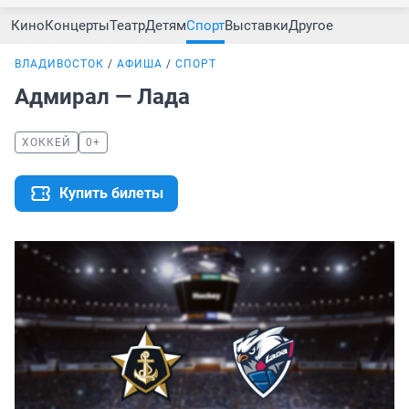
Кино
Концерты
Театр
Детям
Спорт
Выставки
Другое
ВЛАДИВОСТОК
АФИША
СПОРТ
Адмирал — Лада
ХОККЕЙ
0+
Купить билеты