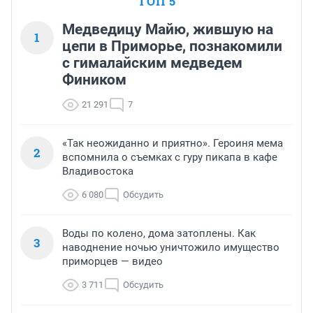
ТОП 5
Медведицу Майю, жившую на
1
цепи в Приморье, познакомили
с гималайским медведем
Фиником
21 291
7
«Так неожиданно и приятно». Героиня мема
2
вспомнила о съемках с гуру пикапа в кафе
Владивостока
6 080
Обсудить
Воды по колено, дома затоплены. Как
3
наводнение ночью уничтожило имущество
приморцев — видео
3 711
Обсудить