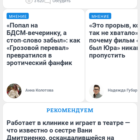
3 620
Обсудить
МНЕНИЕ
МНЕНИЕ
«Попал на
«Это прорыв, к
БДСМ‑вечеринку, а
так не хватало»:
стоп‑слово забыл»: как
почему фильм «
«Грозовой перевал»
был Юра» никак
превратился в
пропустить
эротический фанфик
Анна Колотова
Надежда Губарь
РЕКОМЕНДУЕМ
Работает в клинике и играет в театре —
что известно о сестре Вани
Дмитриенко, оскандалившейся на