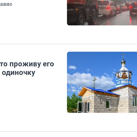
давно
 то проживу его
 одиночку