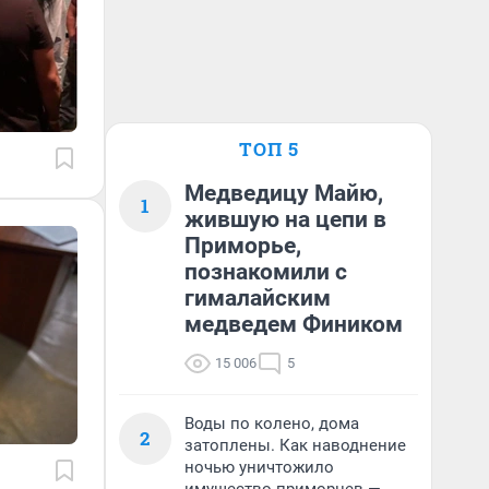
ТОП 5
Медведицу Майю,
1
жившую на цепи в
Приморье,
познакомили с
гималайским
медведем Фиником
15 006
5
Воды по колено, дома
2
затоплены. Как наводнение
ночью уничтожило