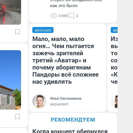
как это было
2 666
2
МНЕНИЕ
МНЕНИЕ
Мало, мало, мало
Измен
огня… Чем пытается
вычерк
зажечь зрителей
тортик
третий «Аватар» и
согрева
почему аборигенам
комеди
Пандоры всё сложнее
«Комме
нас удивлять
честны
Илья Овсянников
На
журналист
РЕКОМЕНДУЕМ
Когда концерт обернулся