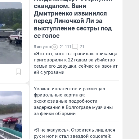
скандалом. Ваня
Дмитриенко извинился
перед Линочкой Ли за
выступление сестры под
ее голос
5 августа
21 111
21
«Это тот, кого ты травила»: прикамца
приговорили к 22 годам за убийство
семьи его девушки, сейчас он звонит
ей с угрозами
Уважал иноагентов и размещал
фривольные картинки:
эксклюзивные подробности
задержания в Волгограде мужчины
за фейки об армии
«Я не жалуюсь». Строитель лишился
рук и ног и стал звездой соцсетей: