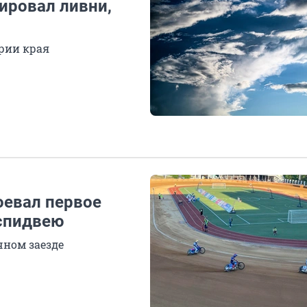
ировал ливни,
рии края
оевал первое
 спидвею
чном заезде