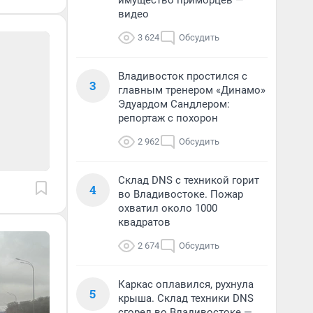
имущество приморцев —
видео
3 624
Обсудить
Владивосток простился с
3
главным тренером «Динамо»
Эдуардом Сандлером:
репортаж с похорон
2 962
Обсудить
Склад DNS с техникой горит
4
во Владивостоке. Пожар
охватил около 1000
квадратов
2 674
Обсудить
Каркас оплавился, рухнула
5
крыша. Склад техники DNS
сгорел во Владивостоке —