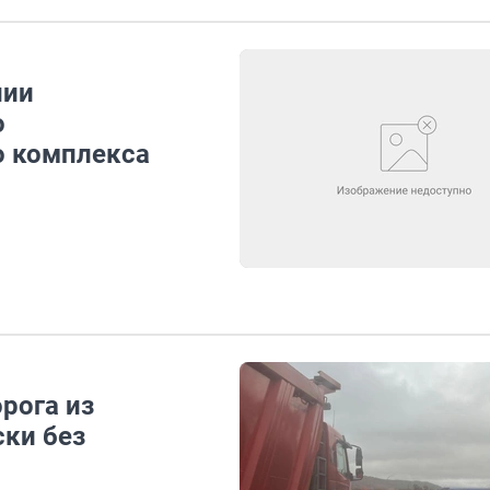
нии
о
о комплекса
орога из
ски без