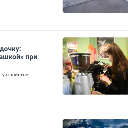
дочку:
чашкой» при
и устройстве