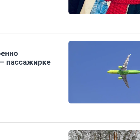
ренно
 — пассажирке