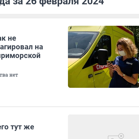
да за 26 февраля 2024
ак не
агировал на
приморской
тва нет
го тут же