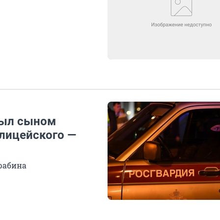
был сыном
олицейского —
арабина