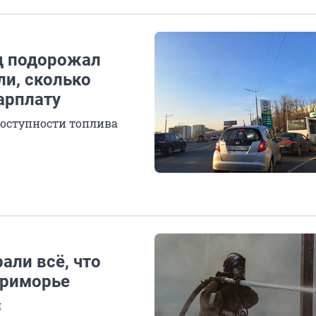
од подорожал
ли, сколько
арплату
доступности топлива
али всё, что
Приморье
я