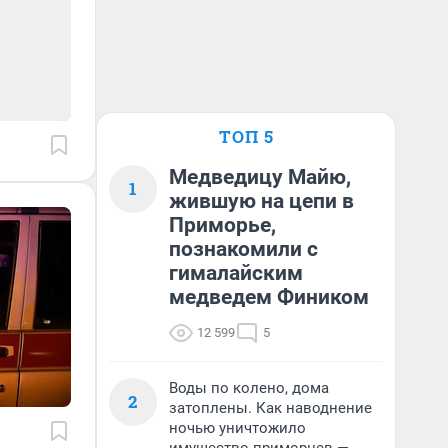
ТОП 5
Медведицу Майю,
1
жившую на цепи в
Приморье,
познакомили с
гималайским
медведем Фиником
12 599
5
Воды по колено, дома
2
затоплены. Как наводнение
ночью уничтожило