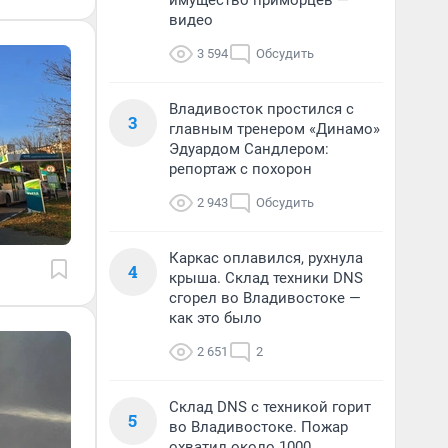
имущество приморцев —
видео
3 594
Обсудить
Владивосток простился с
3
главным тренером «Динамо»
Эдуардом Сандлером:
репортаж с похорон
2 943
Обсудить
Каркас оплавился, рухнула
4
крыша. Склад техники DNS
сгорел во Владивостоке —
как это было
2 651
2
Склад DNS с техникой горит
5
во Владивостоке. Пожар
охватил около 1000