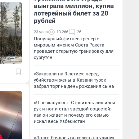
выиграла миллион, купив
лотерейный билет за 20
рублей
23 часа
13 266
26
Популярный фитнес-тренер с
мировым именем Света Ракета
проведет открытую тренировку для
сургутян
«Заказали на 3-летие»: перед
убийством жены в Казани турок
забрал торт на день рождения сына
«Я не жалуюсь». Строитель лишился
рук и ног и стал звездой соцсетей:
как он живет и почему его семью
искал весь Узбекистан
«Долго боялась выходить на улицу».