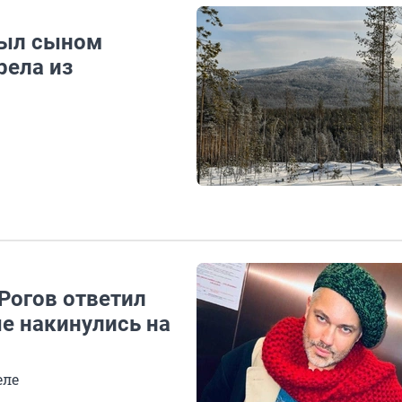
был сыном
рела из
 Рогов ответил
е накинулись на
еле