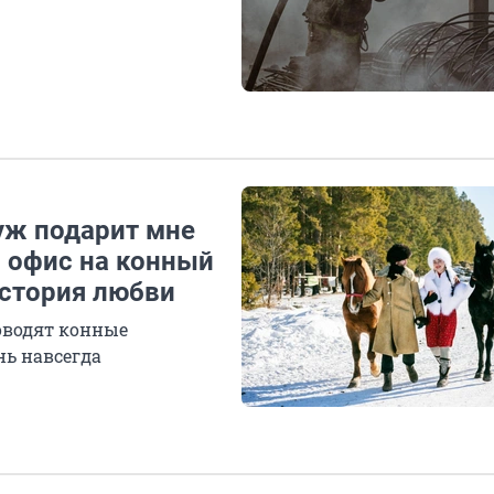
муж подарит мне
 офис на конный
История любви
оводят конные
нь навсегда