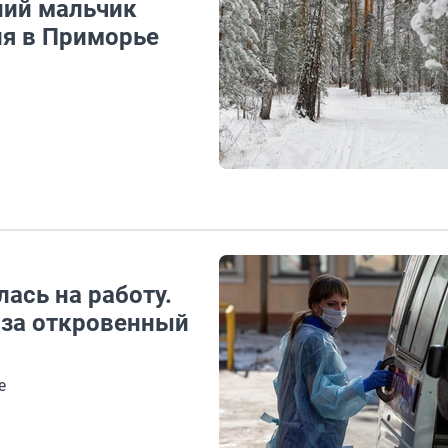
ний мальчик
ия в Приморье
ась на работу.
за откровенный
е