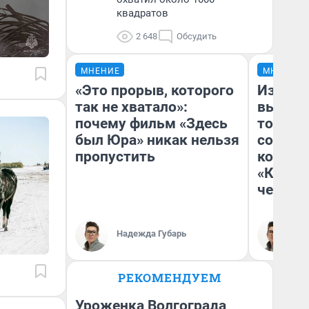
квадратов
2 648
Обсудить
МНЕНИЕ
МНЕНИЕ
«Это прорыв, которого
Измен
так не хватало»:
вычерк
почему фильм «Здесь
тортик
был Юра» никак нельзя
согрева
пропустить
комеди
«Комме
честны
Надежда Губарь
На
РЕКОМЕНДУЕМ
Уроженка Волгограда