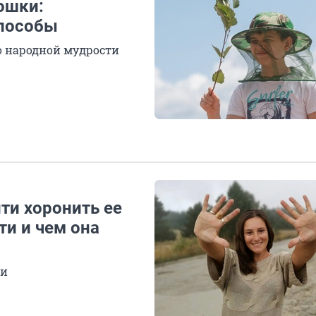
ошки:
пособы
о народной мудрости
ти хоронить ее
ти и чем она
ии