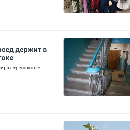
осед держит в
токе
тирах тревожные