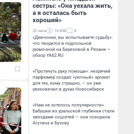
сестры: «Она уехала жить,
а я осталась быть
хорошей»
22 часа
16 838
8
«Девчонки, вы испытываете судьбу»:
что творится в подпольной
рюмочной на Березовой в Рязани —
обзор YA62.RU
«Протянуть руку помощи»: незрячий
парфюмер создал «уютный» аромат
для тех, кому страшно, — он уже
увековечил в духах Новосибирск
«Нам не хотелось популярности».
Бабушки из уральской глубинки стали
звездами соцсетей — они покорили
Агутина и Бузову