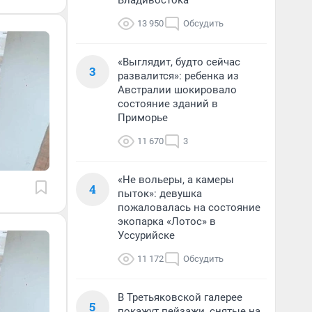
Владивостока
13 950
Обсудить
«Выглядит, будто сейчас
3
развалится»: ребенка из
Австралии шокировало
состояние зданий в
Приморье
11 670
3
«Не вольеры, а камеры
4
пыток»: девушка
пожаловалась на состояние
экопарка «Лотос» в
Уссурийске
11 172
Обсудить
В Третьяковской галерее
5
покажут пейзажи, снятые на