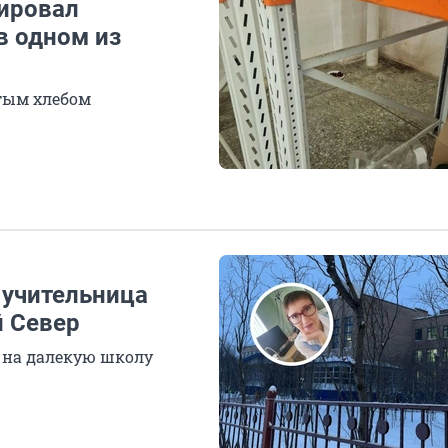
гировал
в одном из
тым хлебом
 учительница
й Север
 на далекую школу