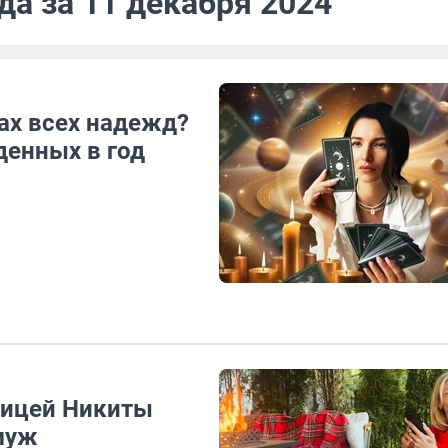
да за 11 декабря 2024
рах всех надежд?
денных в год
ницей Никиты
муж