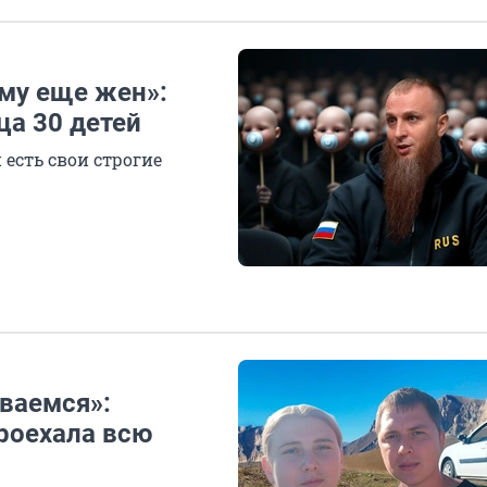
ьму еще жен»:
ца 30 детей
й есть свои строгие
ваемся»:
роехала всю