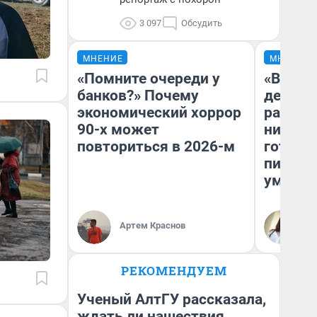
3 097
Обсудить
МНЕНИЕ
МНЕНИЕ
«Помните очереди у
«Время
банков?» Почему
денег»
экономический хоррор
расска
90-х может
никогда
повториться в 2026-м
готови
питаетс
умерет
Артем Краснов
Са
РЕКОМЕНДУЕМ
Ученый АлтГУ рассказала,
ждать ли нашествия