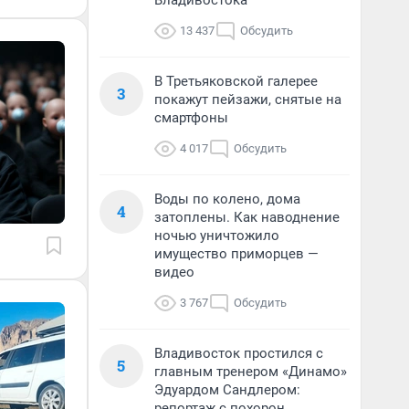
Владивостока
13 437
Обсудить
В Третьяковской галерее
3
покажут пейзажи, снятые на
смартфоны
4 017
Обсудить
Воды по колено, дома
4
затоплены. Как наводнение
ночью уничтожило
имущество приморцев —
видео
3 767
Обсудить
Владивосток простился с
5
главным тренером «Динамо»
Эдуардом Сандлером:
репортаж с похорон