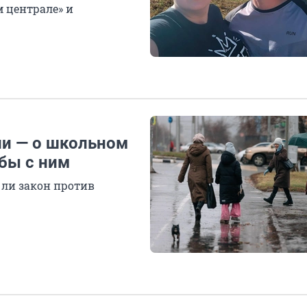
м централе» и
ли — о школьном
бы с ним
 ли закон против