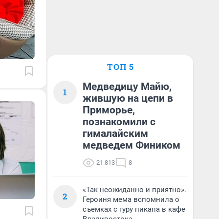
ТОП 5
Медведицу Майю,
1
жившую на цепи в
Приморье,
познакомили с
гималайским
медведем Фиником
21 813
8
«Так неожиданно и приятно».
2
Героиня мема вспомнила о
съемках с гуру пикапа в кафе