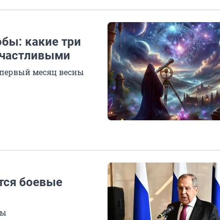
обы: какие три
счастливыми
 первый месяц весны
тся боевые
ры