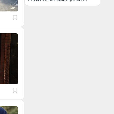
трехмесячного сына и убила его