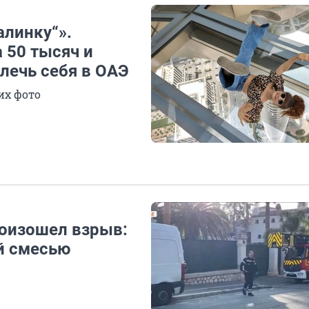
линку“».
 50 тысяч и
влечь себя в ОАЭ
их фото
роизошел взрыв:
й смесью