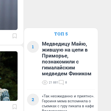
ТОП 5
Медведицу Майю,
1
жившую на цепи в
Приморье,
познакомили с
гималайским
медведем Фиником
21 881
8
«Так неожиданно и приятно».
2
Героиня мема вспомнила о
съемках с гуру пикапа в кафе