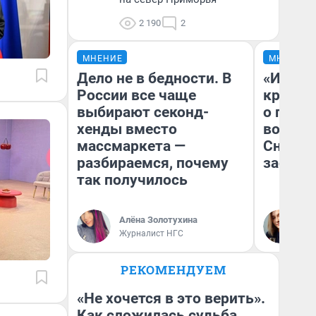
2 190
2
МНЕНИЕ
МНЕНИЕ
Дело не в бедности. В
«И это
России все чаще
крякне
выбирают секонд-
о плана
хенды вместо
водоем
массмаркета —
Снегоп
разбираемся, почему
застро
так получилось
Ал
Алёна Золотухина
Ко
Журналист НГС
VL
РЕКОМЕНДУЕМ
«Не хочется в это верить».
Как сложилась судьба