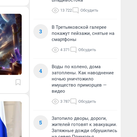
Владивостока
13 722
Обсудить
В Третьяковской галерее
3
покажут пейзажи, снятые на
смартфоны
4 371
Обсудить
Воды по колено, дома
4
затоплены. Как наводнение
ночью уничтожило
имущество приморцев —
видео
3 787
Обсудить
Затопило дворы, дороги,
5
жителей готовят к эвакуации.
Затяжные дожди обрушились
на север Приморья