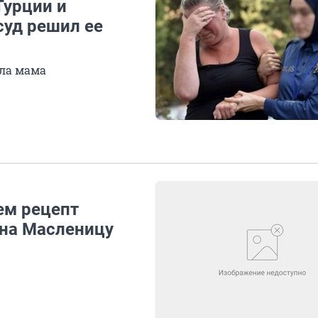
Турции и
суд решил ее
ила мама
ем рецепт
 на Масленицу