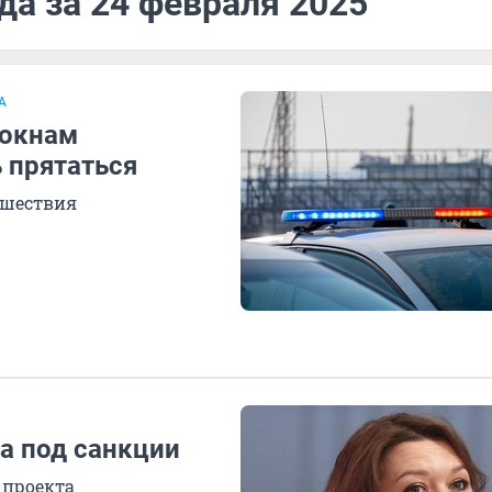
да за 24 февраля 2025
А
 окнам
 прятаться
сшествия
а под санкции
 проекта