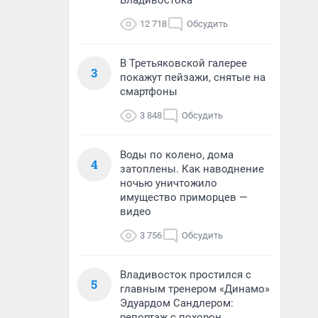
Владивостока
12 718
Обсудить
В Третьяковской галерее
3
покажут пейзажи, снятые на
смартфоны
3 848
Обсудить
Воды по колено, дома
4
затоплены. Как наводнение
ночью уничтожило
имущество приморцев —
видео
3 756
Обсудить
Владивосток простился с
5
главным тренером «Динамо»
Эдуардом Сандлером:
репортаж с похорон