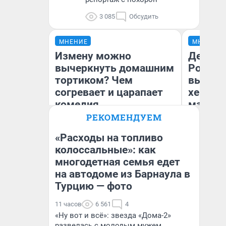
3 085
Обсудить
МНЕНИЕ
МНЕНИЕ
Измену можно
Дело не
вычеркнуть домашним
России
тортиком? Чем
выбира
согревает и царапает
хенды 
комедия
массма
«Комментируй это» —
разбир
РЕКОМЕНДУЕМ
честный отзыв
так по
«Расходы на топливо
колоссальные»: как
Ал
многодетная семья едет
Надежда Губарь
Жу
на автодоме из Барнаула в
Турцию — фото
11 часов
6 561
4
«Ну вот и всё»: звезда «Дома-2»
развелась с молодым мужем