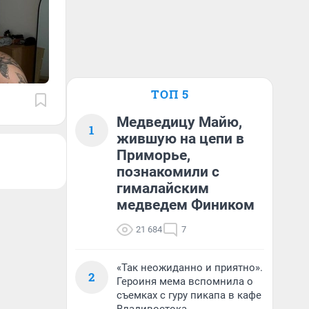
ТОП 5
Медведицу Майю,
1
жившую на цепи в
Приморье,
познакомили с
гималайским
медведем Фиником
21 684
7
«Так неожиданно и приятно».
2
Героиня мема вспомнила о
съемках с гуру пикапа в кафе