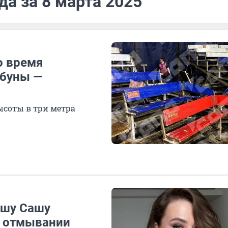
да за 8 марта 2025
о время
ибуны —
высоты в три метра
ршу Сашу
в отмывании