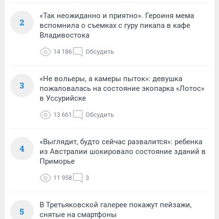
«Так неожиданно и приятно». Героиня мема
2
вспомнила о съемках с гуру пикапа в кафе
Владивостока
14 186
Обсудить
«Не вольеры, а камеры пыток»: девушка
3
пожаловалась на состояние экопарка «Лотос»
в Уссурийске
13 661
Обсудить
«Выглядит, будто сейчас развалится»: ребенка
4
из Австралии шокировало состояние зданий в
Приморье
11 958
3
В Третьяковской галерее покажут пейзажи,
5
снятые на смартфоны