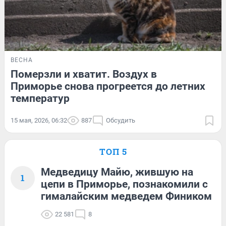
ВЕСНА
Померзли и хватит. Воздух в
Приморье снова прогреется до летних
температур
15 мая, 2026, 06:32
887
Обсудить
ТОП 5
Медведицу Майю, жившую на
1
цепи в Приморье, познакомили с
гималайским медведем Фиником
22 581
8