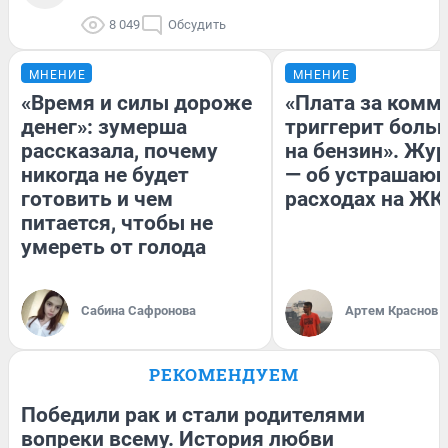
8 049
Обсудить
МНЕНИЕ
МНЕНИЕ
«Время и силы дороже
«Плата за комм
денег»: зумерша
триггерит боль
рассказала, почему
на бензин». Жу
никогда не будет
— об устрашаю
готовить и чем
расходах на ЖК
питается, чтобы не
умереть от голода
Сабина Сафронова
Артем Краснов
РЕКОМЕНДУЕМ
Победили рак и стали родителями
вопреки всему. История любви