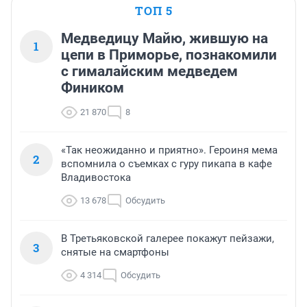
ТОП 5
Медведицу Майю, жившую на
1
цепи в Приморье, познакомили
с гималайским медведем
Фиником
21 870
8
«Так неожиданно и приятно». Героиня мема
2
вспомнила о съемках с гуру пикапа в кафе
Владивостока
13 678
Обсудить
В Третьяковской галерее покажут пейзажи,
3
снятые на смартфоны
4 314
Обсудить