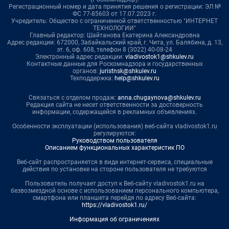
Регистрационный номер и дата принятия решения о регистрации: ЭЛ №
ФС 77-85603 от 17.07.2023 г.
Учредитель: Общество с ограниченной ответственностью "ИНТЕРНЕТ
ТЕХНОЛОГИИ"
Главный редактор: Шайтанова Екатерина Александровна
Адрес редакции: 672000, Забайкальский край, г. Чита, ул. Балябина, д. 13,
эт. 6, оф. 608, телефон 8 (3022) 40-08-24
Электронный адрес редакции:
vladivostok1@shkulev.ru
Контактные данные для Роскомнадзора и государственных
органов:
juristnsk@shkulev.ru
Техподдержка:
help@shkulev.ru
Связаться с отделом продаж:
anna.chugaynova@shkulev.ru
Редакция сайта не несет ответственности за достоверность
информации, содержащейся в рекламных объявлениях.
Особенности эксплуатации (использования) веб-сайта vladivostok1.ru
регулируются:
Руководством пользователя
Описанием функциональных характеристик ПО
Веб-сайт распространяется в виде интернет-сервиса, специальные
действия по установке на стороне пользователя не требуются
Пользователь получает доступ к Веб-сайту vladivostok1.ru на
безвозмездной основе с использованием персонального компьютера,
смартфона или планшета перейдя по адресу Веб-сайта:
https://vladivostok1.ru/
Информация об ограничениях