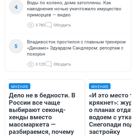
Воды по колено, дома затоплены. Как
4
наводнение ночью уничтожило имущество
приморцев — видео
3 783
Обсудить
Владивосток простился с главным тренером
5
«Динамо» Эдуардом Сандлером: репортаж с
похорон
3 125
Обсудить
МНЕНИЕ
МНЕНИЕ
Дело не в бедности. В
«И это место т
России все чаще
крякнет»: жур
выбирают секонд-
о планах отдат
хенды вместо
водоем с уткам
массмаркета —
Снегопади под
разбираемся, почему
застройку