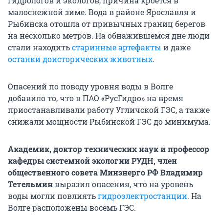
гидрологов и экологов, причина кроется в
малоснежной зиме. Вода в районе Ярославля и
Рыбинска отошла от привычных границ берегов
на несколько метров. На обнажившемся дне люди
стали находить
старинные артефакты
и даже
останки доисторических животных
.
Опасений по поводу уровня воды в Волге
добавило то, что в ПАО «РусГидро» на время
приостанавливали работу Угличской ГЭС, а также
снижали мощности Рыбинской ГЭС до минимума.
Академик, доктор технических наук и профессор
кафедры системной экологии РУДН, член
общественного совета Минэнерго РФ Владимир
Тетельмин
выразил опасения, что на уровень
воды могли повлиять
гидроэлектростанции
. На
Волге расположены восемь ГЭС.