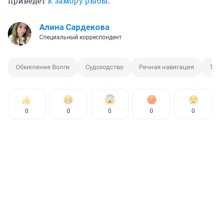
приведет
к замору рыбы
.
Алина Сардекова
Специальный корреспондент
Обмеление Волги
Судоходство
Речная навигация
Ту
0
0
0
0
0