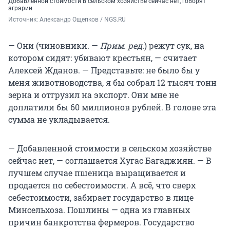
Добавленной стоимости в сельском хозяйстве сейчас нет, говорят
аграрии
Источник: 
Александр Ощепков / NGS.RU
— Они (чиновники. —
Прим. ред.
) режут сук, на
котором сидят: убивают крестьян, — считает
Алексей Жданов. — Представьте: не было бы у
меня животноводства, я бы собрал
12 тысяч
тонн
зерна и отгрузил на экспорт. Они мне не
доплатили бы
60 миллионов
рублей. В голове эта
сумма не укладывается.
— Добавленной стоимости в сельском хозяйстве
сейчас нет, — соглашается Хугас Багаджиян. — В
лучшем случае пшеница выращивается и
продается по себестоимости. А всё, что сверх
себестоимости, забирает государство в лице
Минсельхоза. Пошлины — одна из главных
причин банкротства фермеров. Государство