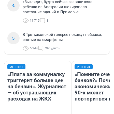
«Выглядит, будто сейчас развалится»:
4
ребенка из Австралии шокировало
состояние зданий в Приморье
11 715
3
В Третьяковской галерее покажут пейзажи,
5
снятые на смартфоны
6 244
Обсудить
МНЕНИЕ
МНЕНИЕ
«Плата за коммуналку
«Помните очер
триггерит больше цен
банков?» Поче
на бензин». Журналист
экономический
— об устрашающих
90-х может
расходах на ЖКХ
повториться в