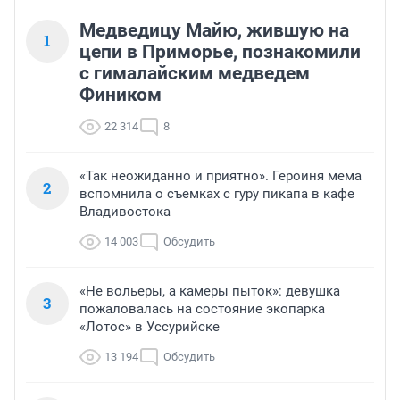
Медведицу Майю, жившую на
1
цепи в Приморье, познакомили
с гималайским медведем
Фиником
22 314
8
«Так неожиданно и приятно». Героиня мема
2
вспомнила о съемках с гуру пикапа в кафе
Владивостока
14 003
Обсудить
«Не вольеры, а камеры пыток»: девушка
3
пожаловалась на состояние экопарка
«Лотос» в Уссурийске
13 194
Обсудить