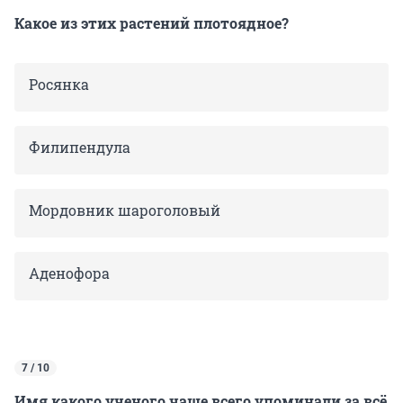
Какое из этих растений плотоядное?
Росянка
Филипендула
Мордовник шароголовый
Аденофора
7 / 10
Имя какого ученого чаще всего упоминали за всё