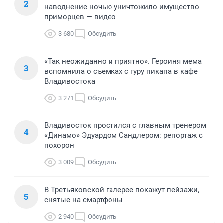
2
наводнение ночью уничтожило имущество
приморцев — видео
3 680
Обсудить
«Так неожиданно и приятно». Героиня мема
3
вспомнила о съемках с гуру пикапа в кафе
Владивостока
3 271
Обсудить
Владивосток простился с главным тренером
4
«Динамо» Эдуардом Сандлером: репортаж с
похорон
3 009
Обсудить
В Третьяковской галерее покажут пейзажи,
5
снятые на смартфоны
2 940
Обсудить