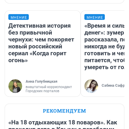
МНЕНИЕ
МНЕНИЕ
Детективная история
«Время и силы
без привычной
денег»: зумерш
чернухи: чем покоряет
рассказала, по
новый российский
никогда не буд
сериал «Когда горит
готовить и чем
огонь»
питается, чтоб
умереть от гол
Анна Голубницкая
Сабина Сафрон
внештатный корреспондент
Городских порталов
РЕКОМЕНДУЕМ
«На 18 отдыхающих 18 поваров». Как