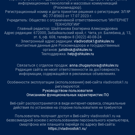
информационных технологий и массовых коммуникаций
(Роскомнадзор).
Регистрационный номер и дата принятия решения о регистрации: ЭЛ №
ФС 77-85603 от 17.07.2023 г.
Учредитель: Общество с ограниченной ответственностью "ИНТЕРНЕТ
ТЕХНОЛОГИИ"
Главный редактор: Шайтанова Екатерина Александровна
Адрес редакции: 672000, Забайкальский край, г. Чита, ул. Балябина, д. 13,
эт. 6, оф. 608, телефон 8 (3022) 40-08-24
Электронный адрес редакции:
vladivostok1@shkulev.ru
Контактные данные для Роскомнадзора и государственных
органов:
juristnsk@shkulev.ru
Техподдержка:
help@shkulev.ru
Связаться с отделом продаж:
anna.chugaynova@shkulev.ru
Редакция сайта не несет ответственности за достоверность
информации, содержащейся в рекламных объявлениях.
Особенности эксплуатации (использования) веб-сайта vladivostok1.ru
регулируются:
Руководством пользователя
Описанием функциональных характеристик ПО
Веб-сайт распространяется в виде интернет-сервиса, специальные
действия по установке на стороне пользователя не требуются
Пользователь получает доступ к Веб-сайту vladivostok1.ru на
безвозмездной основе с использованием персонального компьютера,
смартфона или планшета перейдя по адресу Веб-сайта:
https://vladivostok1.ru/