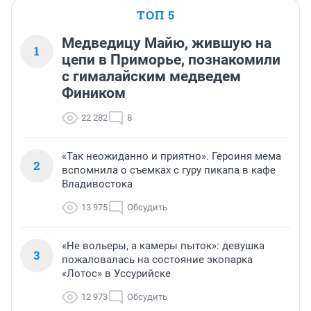
ТОП 5
Медведицу Майю, жившую на
1
цепи в Приморье, познакомили
с гималайским медведем
Фиником
22 282
8
«Так неожиданно и приятно». Героиня мема
2
вспомнила о съемках с гуру пикапа в кафе
Владивостока
13 975
Обсудить
«Не вольеры, а камеры пыток»: девушка
3
пожаловалась на состояние экопарка
«Лотос» в Уссурийске
12 973
Обсудить