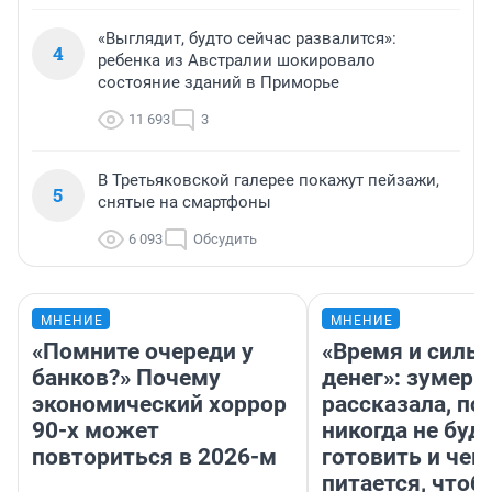
«Выглядит, будто сейчас развалится»:
4
ребенка из Австралии шокировало
состояние зданий в Приморье
11 693
3
В Третьяковской галерее покажут пейзажи,
5
снятые на смартфоны
6 093
Обсудить
МНЕНИЕ
МНЕНИЕ
«Помните очереди у
«Время и силы
банков?» Почему
денег»: зумерш
экономический хоррор
рассказала, по
90-х может
никогда не буд
повториться в 2026-м
готовить и чем
питается, чтоб