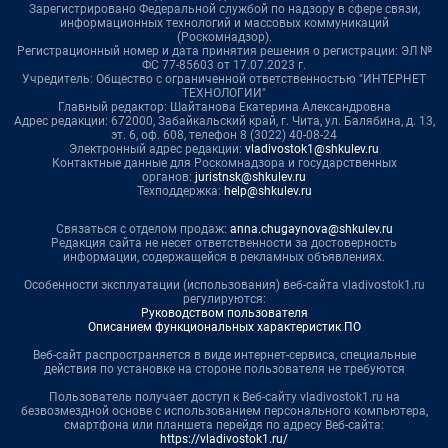
Зарегистрировано Федеральной службой по надзору в сфере связи,
информационных технологий и массовых коммуникаций
(Роскомнадзор).
Регистрационный номер и дата принятия решения о регистрации: ЭЛ №
ФС 77-85603 от 17.07.2023 г.
Учредитель: Общество с ограниченной ответственностью "ИНТЕРНЕТ
ТЕХНОЛОГИИ"
Главный редактор: Шайтанова Екатерина Александровна
Адрес редакции: 672000, Забайкальский край, г. Чита, ул. Балябина, д. 13,
эт. 6, оф. 608, телефон 8 (3022) 40-08-24
Электронный адрес редакции:
vladivostok1@shkulev.ru
Контактные данные для Роскомнадзора и государственных
органов:
juristnsk@shkulev.ru
Техподдержка:
help@shkulev.ru
Связаться с отделом продаж:
anna.chugaynova@shkulev.ru
Редакция сайта не несет ответственности за достоверность
информации, содержащейся в рекламных объявлениях.
Особенности эксплуатации (использования) веб-сайта vladivostok1.ru
регулируются:
Руководством пользователя
Описанием функциональных характеристик ПО
Веб-сайт распространяется в виде интернет-сервиса, специальные
действия по установке на стороне пользователя не требуются
Пользователь получает доступ к Веб-сайту vladivostok1.ru на
безвозмездной основе с использованием персонального компьютера,
смартфона или планшета перейдя по адресу Веб-сайта:
https://vladivostok1.ru/