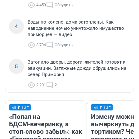
4 453
Обсудить
Воды по колено, дома затоплены. Как
4
наводнение ночью уничтожило имущество
приморцев — видео
3 796
Обсудить
Затопило дворы, дороги, жителей готовят к
5
эвакуации. Затяжные дожди обрушились на
север Приморья
2 201
2
МНЕНИЕ
МНЕНИЕ
«Попал на
Измену можно
БДСМ‑вечеринку, а
вычеркнуть д
стоп‑слово забыл»: как
тортиком? Чем