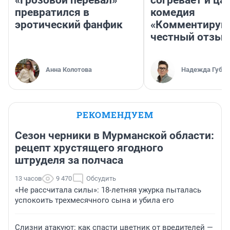
«Грозовой перевал»
согревает и ца
превратился в
комедия
эротический фанфик
«Комментируй 
честный отзыв
Анна Колотова
Надежда Губар
РЕКОМЕНДУЕМ
Сезон черники в Мурманской области:
рецепт хрустящего ягодного
штруделя за полчаса
13 часов
9 470
Обсудить
«Не рассчитала силы»: 18-летняя ужурка пыталась
успокоить трехмесячного сына и убила его
Слизни атакуют: как спасти цветник от вредителей —