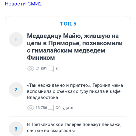
Новости СМИ2
ТОП 5
Медведицу Майю, жившую на
1
цепи в Приморье, познакомили
с гималайским медведем
Фиником
21 891
8
«Так неожиданно и приятно». Героиня мема
2
вспомнила о съемках с гуру пикапа в кафе
Владивостока
13 786
Обсудить
В Третьяковской галерее покажут пейзажи,
3
снятые на смартфоны