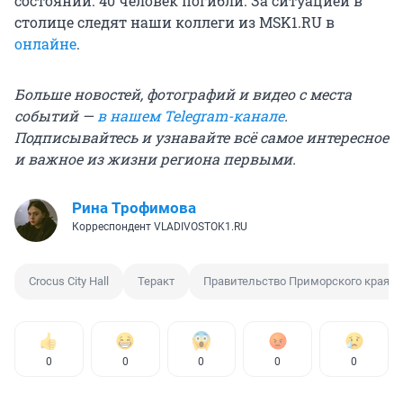
состоянии. 40 человек погибли. За ситуацией в
столице следят наши коллеги из MSK1.RU в
онлайне
.
Больше новостей, фотографий и видео с места
событий —
в нашем Telegram-канале
.
Подписывайтесь и узнавайте всё самое интересное
и важное из жизни региона первыми.
Рина Трофимова
Корреспондент VLADIVOSTOK1.RU
Crocus City Hall
Теракт
Правительство Приморского края
0
0
0
0
0