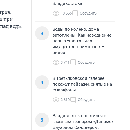
Владивостока
тров.
10 656
Обсудить
о при
спад воды
Воды по колено, дома
3
затоплены. Как наводнение
ночью уничтожило
имущество приморцев —
видео
3 741
Обсудить
В Третьяковской галерее
4
покажут пейзажи, снятые на
смартфоны
3 610
Обсудить
Владивосток простился с
5
главным тренером «Динамо»
Эдуардом Сандлером: