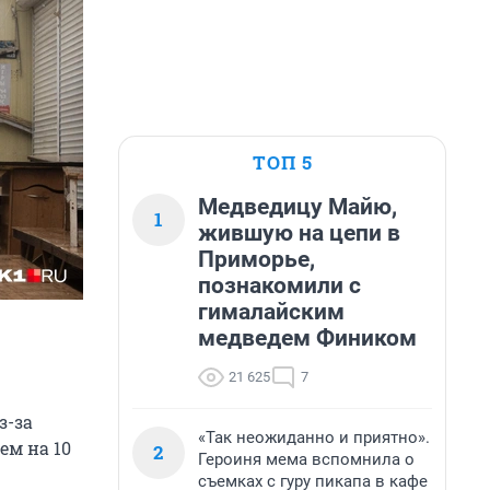
ТОП 5
Медведицу Майю,
1
жившую на цепи в
Приморье,
познакомили с
гималайским
медведем Фиником
21 625
7
з-за
«Так неожиданно и приятно».
ем на 10
2
Героиня мема вспомнила о
съемках с гуру пикапа в кафе