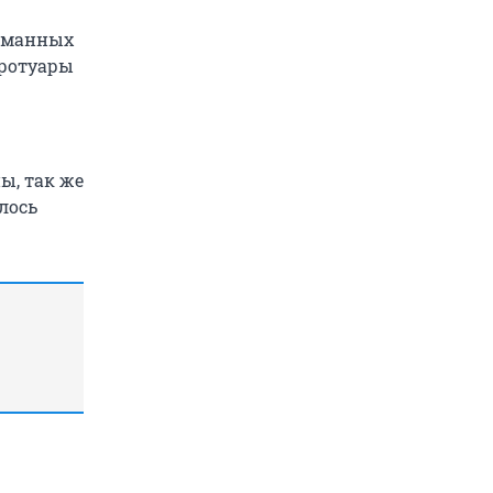
ломанных
тротуары
ы, так же
лось