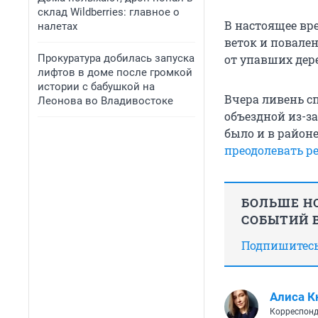
склад Wildberries: главное о
В настоящее вр
налетах
веток и повале
Прокуратура добилась запуска
от упавших дере
лифтов в доме после громкой
истории с бабушкой на
Вчера ливень с
Леонова во Владивостоке
объездной из-з
было и в район
преодолевать ре
БОЛЬШЕ НО
СОБЫТИЙ В
Подпишитесь,
Алиса К
Корреспонд