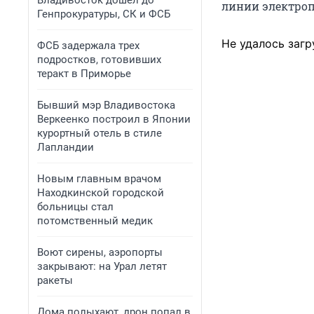
Владивосток дошел до
линии электроп
Генпрокуратуры, СК и ФСБ
Не удалось загр
ФСБ задержала трех
подростков, готовивших
теракт в Приморье
Бывший мэр Владивостока
Веркеенко построил в Японии
курортный отель в стиле
Лапландии
Новым главным врачом
Находкинской городской
больницы стал
потомственный медик
Воют сирены, аэропорты
закрывают: на Урал летят
ракеты
Дома полыхают, дрон попал в