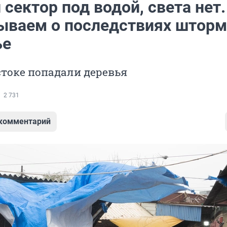
сектор под водой, света нет.
ываем о последствиях шторм
ье
токе попадали деревья
2 731
 комментарий