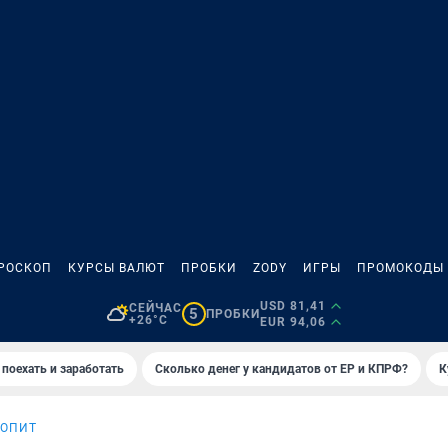
РОСКОП
КУРСЫ ВАЛЮТ
ПРОБКИ
ZODY
ИГРЫ
ПРОМОКОДЫ
USD 81,41
СЕЙЧАС
5
ПРОБКИ
+26°C
EUR 94,06
 поехать и заработать
Сколько денег у кандидатов от ЕР и КПРФ?
К
ТОПИТ