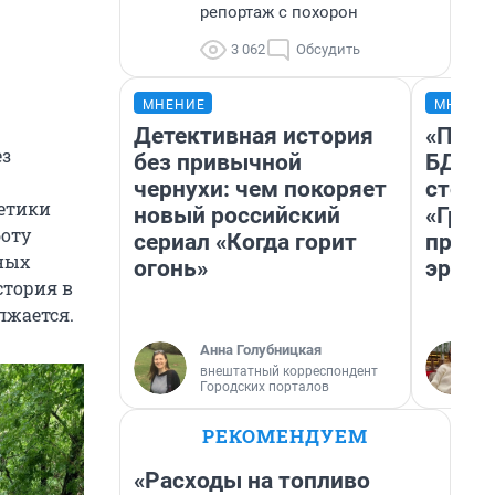
репортаж с похорон
3 062
Обсудить
МНЕНИЕ
МНЕНИ
Детективная история
«Попа
ез
без привычной
БДСМ‑
чернухи: чем покоряет
стоп‑
гетики
новый российский
«Гроз
боту
сериал «Когда горит
превр
ных
огонь»
эроти
стория в
лжается.
Анна Голубницкая
внештатный корреспондент
Городских порталов
РЕКОМЕНДУЕМ
«Расходы на топливо