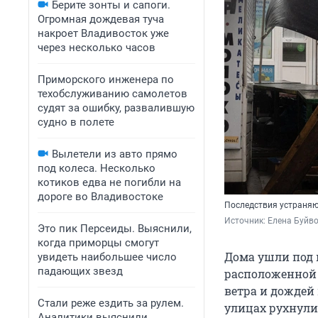
Берите зонты и сапоги.
Огромная дождевая туча
накроет Владивосток уже
через несколько часов
Приморского инженера по
техобслуживанию самолетов
судят за ошибку, развалившую
судно в полете
Вылетели из авто прямо
под колеса. Несколько
котиков едва не погибли на
дороге во Владивостоке
Последствия устраня
Источник: 
Елена Буйв
Это пик Персеиды. Выяснили,
когда приморцы смогут
Дома ушли под 
увидеть наибольшее число
падающих звезд
расположенной 
ветра и дождей
Стали реже ездить за рулем.
улицах рухнули 
Аналитики выяснили