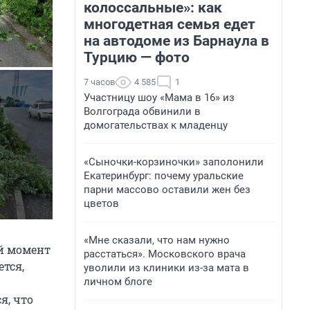
колоссальные»: как
многодетная семья едет
на автодоме из Барнаула в
Турцию — фото
7 часов
4 585
1
Участницу шоу «Мама в 16» из
Волгограда обвинили в
домогательствах к младенцу
«Сыночки-корзиночки» заполонили
Екатеринбург: почему уральские
парни массово оставили жен без
цветов
«Мне сказали, что нам нужно
ый момент
расстаться». Московского врача
тся,
уволили из клиники из-за мата в
личном блоге
я, что