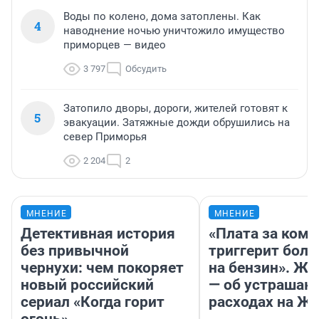
Воды по колено, дома затоплены. Как
4
наводнение ночью уничтожило имущество
приморцев — видео
3 797
Обсудить
Затопило дворы, дороги, жителей готовят к
5
эвакуации. Затяжные дожди обрушились на
север Приморья
2 204
2
МНЕНИЕ
МНЕНИЕ
Детективная история
«Плата за ком
без привычной
триггерит боль
чернухи: чем покоряет
на бензин». Жу
новый российский
— об устраша
сериал «Когда горит
расходах на Ж