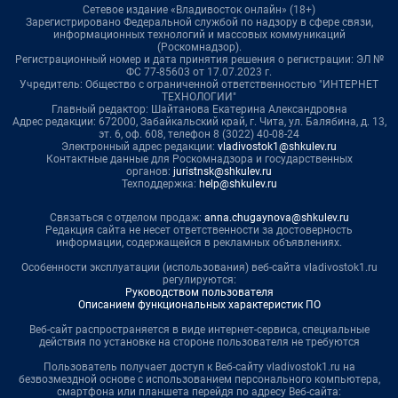
Сетевое издание «Владивосток онлайн» (18+)
Зарегистрировано Федеральной службой по надзору в сфере связи,
информационных технологий и массовых коммуникаций
(Роскомнадзор).
Регистрационный номер и дата принятия решения о регистрации: ЭЛ №
ФС 77-85603 от 17.07.2023 г.
Учредитель: Общество с ограниченной ответственностью "ИНТЕРНЕТ
ТЕХНОЛОГИИ"
Главный редактор: Шайтанова Екатерина Александровна
Адрес редакции: 672000, Забайкальский край, г. Чита, ул. Балябина, д. 13,
эт. 6, оф. 608, телефон 8 (3022) 40-08-24
Электронный адрес редакции:
vladivostok1@shkulev.ru
Контактные данные для Роскомнадзора и государственных
органов:
juristnsk@shkulev.ru
Техподдержка:
help@shkulev.ru
Связаться с отделом продаж:
anna.chugaynova@shkulev.ru
Редакция сайта не несет ответственности за достоверность
информации, содержащейся в рекламных объявлениях.
Особенности эксплуатации (использования) веб-сайта vladivostok1.ru
регулируются:
Руководством пользователя
Описанием функциональных характеристик ПО
Веб-сайт распространяется в виде интернет-сервиса, специальные
действия по установке на стороне пользователя не требуются
Пользователь получает доступ к Веб-сайту vladivostok1.ru на
безвозмездной основе с использованием персонального компьютера,
смартфона или планшета перейдя по адресу Веб-сайта: