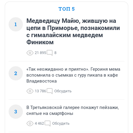
ТОП 5
Медведицу Майю, жившую на
1
цепи в Приморье, познакомили
с гималайским медведем
Фиником
21 895
8
«Так неожиданно и приятно». Героиня мема
2
вспомнила о съемках с гуру пикапа в кафе
Владивостока
13 786
Обсудить
В Третьяковской галерее покажут пейзажи,
3
снятые на смартфоны
4 462
Обсудить