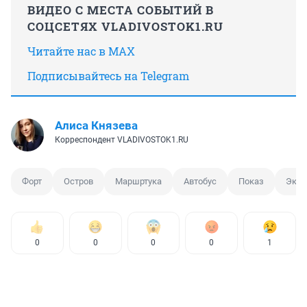
ВИДЕО С МЕСТА СОБЫТИЙ В
СОЦСЕТЯХ VLADIVOSTOK1.RU
Читайте нас в MAX
Подписывайтесь на Telegram
Алиса Князева
Корреспондент VLADIVOSTOK1.RU
Форт
Остров
Маршртука
Автобус
Показ
Экск
0
0
0
0
1