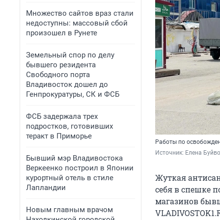
Множество сайтов враз стали
недоступны: массовый сбой
произошел в Рунете
Земельный спор по делу
бывшего резидента
Свободного порта
Владивосток дошел до
Генпрокуратуры, СК и ФСБ
ФСБ задержала трех
подростков, готовивших
теракт в Приморье
Работы по освобожден
Источник: 
Елена Буйв
Бывший мэр Владивостока
Веркеенко построил в Японии
Жуткая антисан
курортный отель в стиле
Лапландии
себя в спешке 
магазинов бывш
Новым главным врачом
VLADIVOSTOK1.R
Находкинской городской