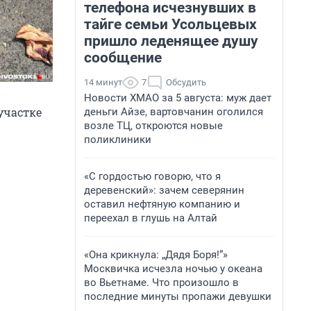
телефона исчезнувших в
тайге семьи Усольцевых
пришло леденящее душу
сообщение
14 минут
7
Обсудить
Новости ХМАО за 5 августа: муж дает
участке
деньги Айзе, вартовчанин оголился
возле ТЦ, откроются новые
поликлиники
«С гордостью говорю, что я
деревенский»: зачем северянин
оставил нефтяную компанию и
переехал в глушь на Алтай
«Она крикнула: „Дядя Боря!“»
Москвичка исчезла ночью у океана
во Вьетнаме. Что произошло в
последние минуты пропажи девушки