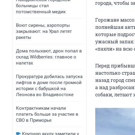
города, чтобы з
больницы стал
потомственный медик
Горожане массо
Воют сирены, аэропорты
полнейшая анти
закрывают: на Урал летят
которые подрос
ракеты
ужасный запах:
«пахли» на всю 
Дома полыхают, дрон попал в
склад Wildberries: главное о
налетах
Перед прибывши
настолько страш
Прокуратура добилась запуска
назад город сп
лифтов в доме после громкой
а над разброса
истории с бабушкой на
собаки, летают
Леонова во Владивостоке
Контрактникам начали
платить больше за участие в
СВО в Приморье
Крупную акулу заметили у