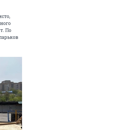
сто,
рного
т. По
ларьков