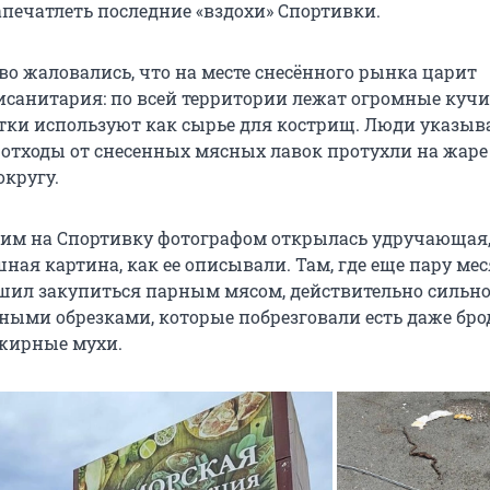
апечатлеть последние «вздохи» Спортивки.
во жаловались, что на месте снесённого рынка царит
санитария: по всей территории лежат огромные кучи
тки используют как сырье для кострищ. Люди указыв
 отходы от снесенных мясных лавок протухли на жаре
округу.
м на Спортивку фотографом открылась удручающая,
ная картина, как ее описывали. Там, где еще пару ме
ешил закупиться парным мясом, действительно сильно
нными обрезками, которые побрезговали есть даже бр
 жирные мухи.