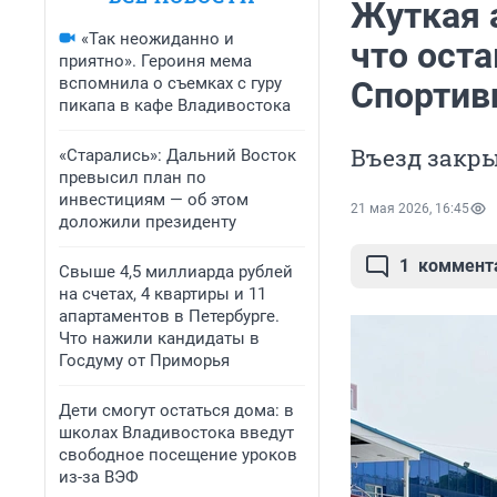
Жуткая 
«Так неожиданно и
что ост
приятно». Героиня мема
вспомнила о съемках с гуру
Спортив
пикапа в кафе Владивостока
Въезд закры
«Старались»: Дальний Восток
превысил план по
инвестициям — об этом
21 мая 2026, 16:45
доложили президенту
1
коммент
Свыше 4,5 миллиарда рублей
на счетах, 4 квартиры и 11
апартаментов в Петербурге.
Что нажили кандидаты в
Госдуму от Приморья
Дети смогут остаться дома: в
школах Владивостока введут
свободное посещение уроков
из-за ВЭФ