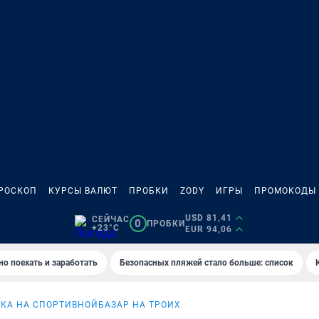
РОСКОП
КУРСЫ ВАЛЮТ
ПРОБКИ
ZODY
ИГРЫ
ПРОМОКОДЫ
USD 81,41
СЕЙЧАС
0
ПРОБКИ
+23°C
EUR 94,06
но поехать и заработать
Безопасных пляжей стало больше: список
КА НА СПОРТИВНОЙ
БАЗАР НА ТРОИХ