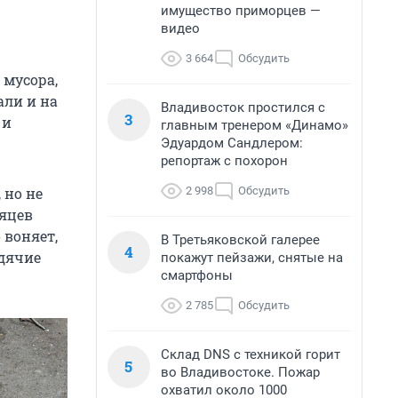
имущество приморцев —
видео
3 664
Обсудить
 мусора,
али и на
Владивосток простился с
3
 и
главным тренером «Динамо»
Эдуардом Сандлером:
репортаж с похорон
2 998
Обсудить
 но не
сяцев
 воняет,
В Третьяковской галерее
4
одячие
покажут пейзажи, снятые на
смартфоны
2 785
Обсудить
Склад DNS с техникой горит
5
во Владивостоке. Пожар
охватил около 1000