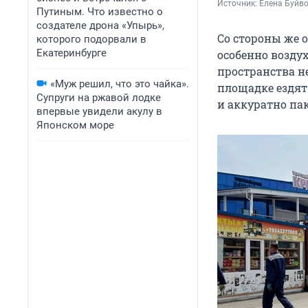
Источник: 
Елена Буйв
Путиным. Что известно о
создателе дрона «Упырь»,
Со стороны же 
которого подорвали в
Екатеринбурге
особенно возду
пространства не
«Муж решил, что это чайка».
площадке ездят
Супруги на ржавой лодке
и аккуратно па
впервые увидели акулу в
Японском море