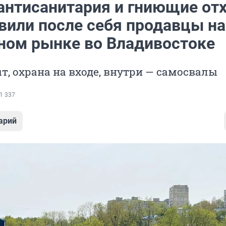
антисанитария и гниющие от
авили после себя продавцы на
ном рынке во Владивостоке
т, охрана на входе, внутри — самосвалы
1 337
арий