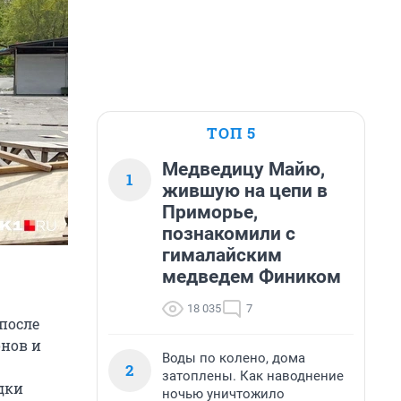
ТОП 5
Медведицу Майю,
1
жившую на цепи в
Приморье,
познакомили с
гималайским
медведем Фиником
18 035
7
после
нов и
Воды по колено, дома
2
затоплены. Как наводнение
дки
ночью уничтожило