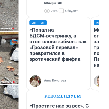
квадратов
2 699
Обсудить
МНЕНИЕ
МНЕНИ
«Попал на
Мало,
БДСМ‑вечеринку, а
огня…
стоп‑слово забыл»: как
зажеч
«Грозовой перевал»
трети
превратился в
почем
эротический фанфик
Пандо
нас у
Анна Колотова
РЕКОМЕНДУЕМ
«Простите нас за всё». С