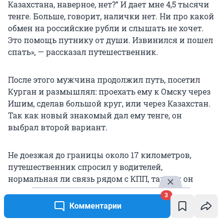
Казахстана, наверное, нет?“ И дает мне 4,5 тысячи
тенге. Больше, говорит, налички нет. Ни про какой
обмен на российские рубли и слышать не хочет.
Это помощь путнику от души. Извинился и пошел
спать», — рассказал путешественник.
После этого мужчина продолжил путь, посетил
Курган и размышлял: проехать ему к Омску через
Ишим, сделав большой круг, или через Казахстан.
Так как новый знакомый дал ему тенге, он
выбрал второй вариант.
Не доезжая до границы около 17 километров,
путешественник спросил у водителей,
нормальная ли связь рядом с КПП, так как он
планировал остановиться на ночлег неподалеку, а
3
утром пройти погранконтроль. В итоге мужчина
Комментарии
решил пройти через границу в тот же день.