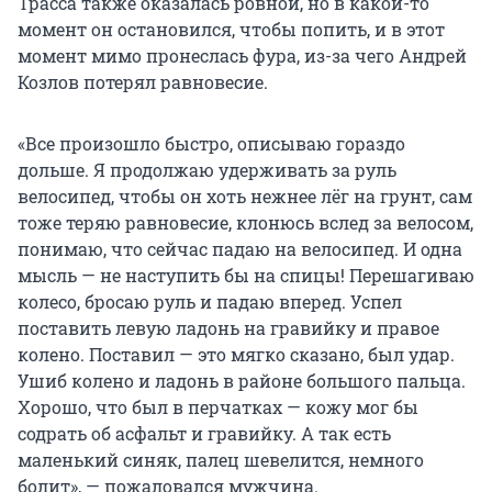
Трасса также оказалась ровной, но в какой-то
момент он остановился, чтобы попить, и в этот
момент мимо пронеслась фура, из-за чего Андрей
Козлов потерял равновесие.
«Все произошло быстро, описываю гораздо
дольше. Я продолжаю удерживать за руль
велосипед, чтобы он хоть нежнее лёг на грунт, сам
тоже теряю равновесие, клонюсь вслед за велосом,
понимаю, что сейчас падаю на велосипед. И одна
мысль — не наступить бы на спицы! Перешагиваю
колесо, бросаю руль и падаю вперед. Успел
поставить левую ладонь на гравийку и правое
колено. Поставил — это мягко сказано, был удар.
Ушиб колено и ладонь в районе большого пальца.
Хорошо, что был в перчатках — кожу мог бы
содрать об асфальт и гравийку. А так есть
маленький синяк, палец шевелится, немного
болит», — пожаловался мужчина.