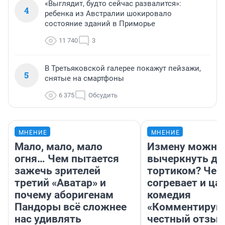
«Выглядит, будто сейчас развалится»:
4
ребенка из Австралии шокировало
состояние зданий в Приморье
11 740
3
В Третьяковской галерее покажут пейзажи,
5
снятые на смартфоны
6 375
Обсудить
МНЕНИЕ
МНЕНИЕ
Мало, мало, мало
Измену можно
огня… Чем пытается
вычеркнуть д
зажечь зрителей
тортиком? Чем
третий «Аватар» и
согревает и ца
почему аборигенам
комедия
Пандоры всё сложнее
«Комментируй 
нас удивлять
честный отзыв