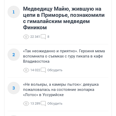
Медведицу Майю, жившую на
1
цепи в Приморье, познакомили
с гималайским медведем
Фиником
22 341
8
«Так неожиданно и приятно». Героиня мема
2
вспомнила о съемках с гуру пикапа в кафе
Владивостока
14 022
Обсудить
«Не вольеры, а камеры пыток»: девушка
3
пожаловалась на состояние экопарка
«Лотос» в Уссурийске
13 289
Обсудить