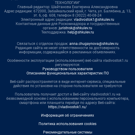
ТЕХНОЛОГИИ"
Главный редактор: Шайтанова Екатерина Александровна
Адрес редакции: 672000, Забайкальский край, г. Чита, ул. Балябина, д. 13,
эт. 6, оф. 608, телефон 8 (3022) 40-08-24
Электронный адрес редакции:
vladivostok1@shkulev.ru
Контактные данные для Роскомнадзора и государственных
органов:
juristnsk@shkulev.ru
Техподдержка:
help@shkulev.ru
Связаться с отделом продаж:
anna.chugaynova@shkulev.ru
Редакция сайта не несет ответственности за достоверность
информации, содержащейся в рекламных объявлениях.
Особенности эксплуатации (использования) веб-сайта vladivostok1.ru
регулируются:
Руководством пользователя
Описанием функциональных характеристик ПО
Веб-сайт распространяется в виде интернет-сервиса, специальные
действия по установке на стороне пользователя не требуются
Пользователь получает доступ к Веб-сайту vladivostok1.ru на
безвозмездной основе с использованием персонального компьютера,
смартфона или планшета перейдя по адресу Веб-сайта:
https://vladivostok1.ru/
Информация об ограничениях
Политика использования cookies
Рекомендательные системы