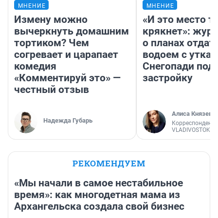
МНЕНИЕ
МНЕНИЕ
Измену можно
«И это место т
вычеркнуть домашним
крякнет»: жур
тортиком? Чем
о планах отдат
согревает и царапает
водоем с уткам
комедия
Снегопади под
«Комментируй это» —
застройку
честный отзыв
Алиса Князева
Надежда Губарь
Корреспондент
VLADIVOSTOK1.
РЕКОМЕНДУЕМ
«Мы начали в самое нестабильное
время»: как многодетная мама из
Архангельска создала свой бизнес