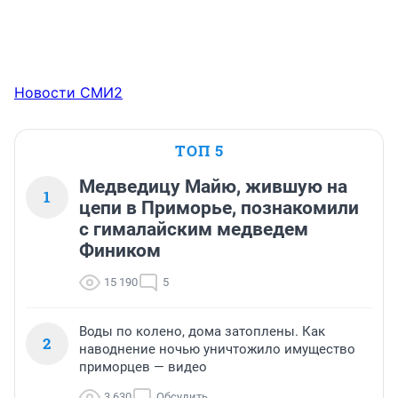
Новости СМИ2
ТОП 5
Медведицу Майю, жившую на
1
цепи в Приморье, познакомили
с гималайским медведем
Фиником
15 190
5
Воды по колено, дома затоплены. Как
2
наводнение ночью уничтожило имущество
приморцев — видео
3 630
Обсудить