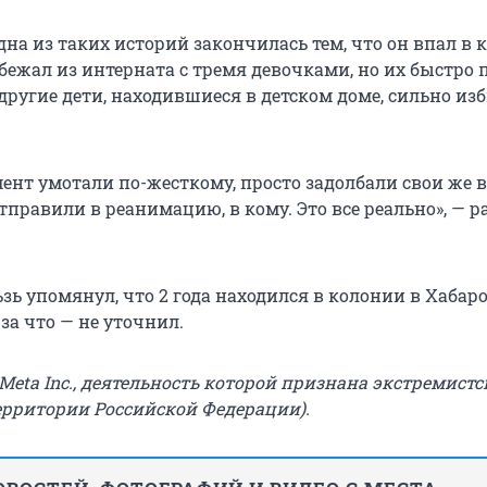
одна из таких историй закончилась тем, что он впал в к
сбежал из интерната с тремя девочками, но их быстро
 другие дети, находившиеся в детском доме, сильно из
ент умотали по-жесткому, просто задолбали свои же в
правили в реанимацию, в кому. Это все реально», — р
зь упомянул, что 2 года находился в колонии в Хабар
 за что — не уточнил.
eta Inc., деятельность которой признана экстремистс
ерритории Российской Федерации).