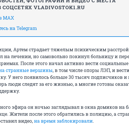
ВОСТЕЙ, ФОТОГРАФИЙ И ВИДЕО С МЕСТА
 СОЦСЕТЯХ VLADIVOSTOK1.RU
 в MAX
есь на Telegram
ции, Артем страдает тяжелым психическим расстрой
ыл на лечении, но самовольно покинул больницу и пер
риемах. После этого начал активно вести социальные 
на странные вершины
, в том числе опоры ЛЭП, и вес
ку. У него появилось больше 30 тысяч подписчиков и
рь люди следят за его жизнью, а многие готовы оказа
ддержку.
дного эфира он ночью заглядывал в окна домиков на б
це. Жители после этого обратились в полицию, а стра
 оставил видео,
на время заблокировали
.