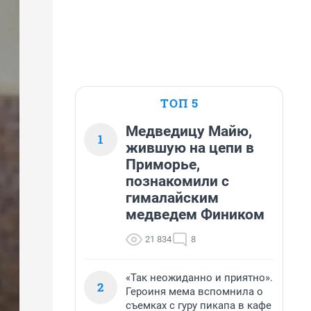
ТОП 5
Медведицу Майю,
1
жившую на цепи в
Приморье,
познакомили с
гималайским
медведем Фиником
21 834
8
«Так неожиданно и приятно».
2
Героиня мема вспомнила о
съемках с гуру пикапа в кафе