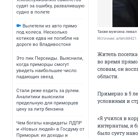
судят за ошибку, развалившую
судно в полете
Вылетели из авто прямо
под колеса. Несколько
Также мужчина лежал 
котиков едва не погибли на
Источник: 
artem88421 
дороге во Владивостоке
Житель поселка
Это пик Персеиды. Выяснили,
во время прямой
когда приморцы смогут
словам, он вос
увидеть наибольшее число
области.
падающих звезд
Стали реже ездить за рулем.
Примерно в 5 ле
Аналитики выяснили
условиями и ст
предельную для приморцев
цену за литр бензина
«Я учился в ко
Чем богаты кандидаты ЛДПР
интернатам, я б
и «Новых людей» в Госдуму от
было суету нав
Приморья: их доходы и