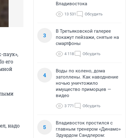
Владивостока
13 531
Обсудить
В Третьяковской галерее
3
покажут пейзажи, снятые на
смартфоны
-паук»,
4 118
Обсудить
По его
омной
Воды по колено, дома
4
затоплены. Как наводнение
ночью уничтожило
имущество приморцев —
желыми
видео
3 771
Обсудить
Владивосток простился с
ел, надо
5
главным тренером «Динамо»
Эдуардом Сандлером: