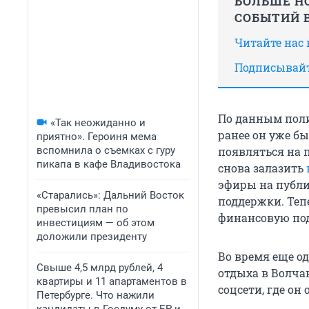
БОЛЬШЕ НО
СОБЫТИЙ В
Читайте нас
Подписывайт
По данным поли
«Так неожиданно и
ранее он уже б
приятно». Героиня мема
вспомнила о съемках с гуру
появляться на п
пикапа в кафе Владивостока
снова залазить
эфиры на публи
«Старались»: Дальний Восток
поддержки. Тепе
превысил план по
финансовую по
инвестициям — об этом
доложили президенту
Во время еще о
Свыше 4,5 млрд рублей, 4
отдыха в Волчан
квартиры и 11 апартаментов в
соцсети, где он
Петербурге. Что нажили