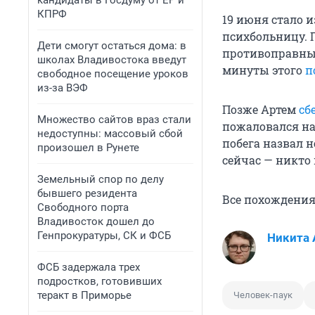
кандидаты в Госдуму от ЕР и
КПРФ
19 июня стало и
психбольницу. 
Дети смогут остаться дома: в
противоправных
школах Владивостока введут
минуты этого
п
свободное посещение уроков
из-за ВЭФ
Позже Артем
сб
Множество сайтов враз стали
пожаловался на
недоступны: массовый сбой
побега назвал 
произошел в Рунете
сейчас — никто 
Земельный спор по делу
бывшего резидента
Все похождения
Свободного порта
Владивосток дошел до
Генпрокуратуры, СК и ФСБ
Никита 
ФСБ задержала трех
подростков, готовивших
теракт в Приморье
Человек-паук