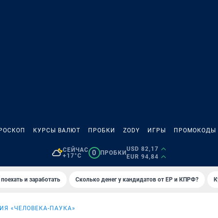
РОСКОП
КУРСЫ ВАЛЮТ
ПРОБКИ
ZODY
ИГРЫ
ПРОМОКОДЫ
USD 82,17
СЕЙЧАС
0
ПРОБКИ
+17°C
EUR 94,84
 поехать и заработать
Сколько денег у кандидатов от ЕР и КПРФ?
К
Я «ЧЕЛОВЕКА-ПАУКА»