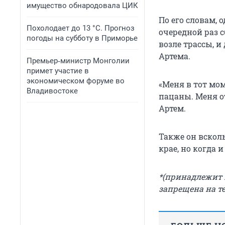
имущество обнародовала ЦИК
По его словам, 
Похолодает до 13 °C. Прогноз
очередной раз 
погоды на субботу в Приморье
возле трассы, и
Артема.
Премьер‑министр Монголии
примет участие в
экономическом форуме во
«Меня в тот мом
Владивостоке
пацаны. Меня от
Артем.
Также он всколь
крае, но когда и
*(принадлежит M
запрещена на т