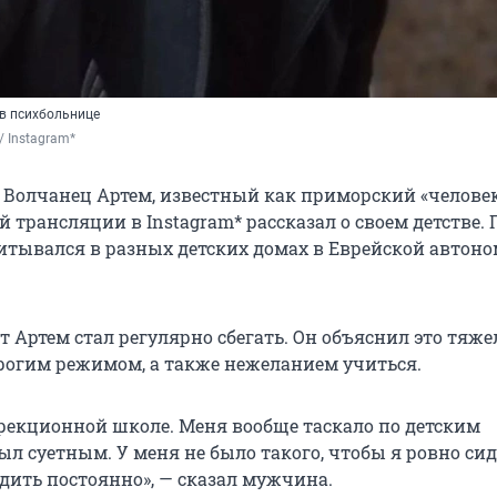
в психбольнице
/ Instagram*
 Волчанец Артем, известный как приморский «человек
 трансляции в Instagram* рассказал о своем детстве. 
питывался в разных детских домах в Еврейской автон
т Артем стал регулярно сбегать. Он объяснил это тя
рогим режимом, а также нежеланием учиться.
ррекционной школе. Меня вообще таскало по детским
ыл суетным. У меня не было такого, чтобы я ровно сид
одить постоянно», — сказал мужчина.