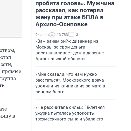
пробита голова». Мужчина
рассказал, как потерял
жену при атаке БПЛА в
Архипо-Осиповке
9 часов
13 783
3
«Вам зачем он?»: дизайнер из
Москвы за свои деньги
ством,
восстанавливает дом в деревне
естал
Архангельской области
сети,
ти прямые
«Мне сказали, что нам нужно
 группа
расстаться». Московского врача
ть
уволили из клиники из-за мата в
личном блоге
«Не рассчитала силы»: 18-летняя
азе
ужурка пыталась успокоить
ницу в
трехмесячного сына и убила его