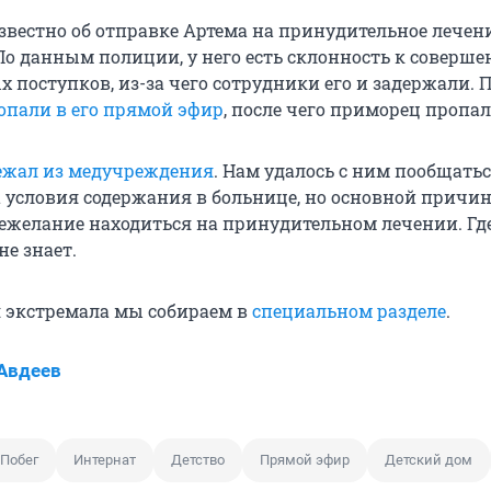
звестно об отправке Артема на принудительное лечен
По данным полиции, у него есть склонность к соверш
 поступков, из-за чего сотрудники его и задержали. 
опали в его прямой эфир
, после чего приморец пропал
ежал из медучреждения
. Нам удалось с ним пообщатьс
 условия содержания в больнице, но основной причи
нежелание находиться на принудительном лечении. Гд
не знает.
 экстремала мы собираем в
специальном разделе
.
Авдеев
Побег
Интернат
Детство
Прямой эфир
Детский дом