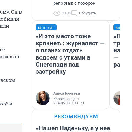
репортаж с похорон
ому. Он в
3 104
Обсудить
 поймали
били
МНЕНИЕ
МНЕНИ
«И это место тоже
«Плат
крякнет»: журналист —
тригг
се
о планах отдать
на бе
ассказал
водоем с утками в
— об 
Снегопади под
расхо
застройку
овском
Алиса Князева
Корреспондент
кой и
VLADIVOSTOK1.RU
РЕКОМЕНДУЕМ
«Нашел Наденьку, а у нее