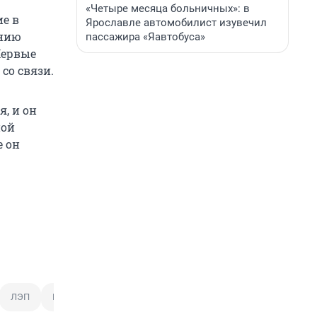
«Четыре месяца больничных»: в
ие в
Ярославле автомобилист изувечил
ению
пассажира «Яавтобуса»
Первые
 со связи.
я, и он
ной
е он
ЛЭП
Психиатрическая больница