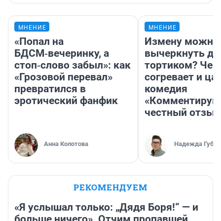
МНЕНИЕ
МНЕНИЕ
«Попал на
Измену можно
БДСМ‑вечеринку, а
вычеркнуть д
стоп‑слово забыл»: как
тортиком? Чем
«Грозовой перевал»
согревает и ца
превратился в
комедия
эротический фанфик
«Комментируй 
честный отзыв
Анна Колотова
Надежда Губар
РЕКОМЕНДУЕМ
«Я услышал только: „Дядя Боря!“ — и
больше ничего». Отчим пропавшей