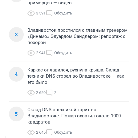
приморцев — видео
3 591
Обсудить
Владивосток простился с главным тренером
3
«Динамо» Эдуардом Сандлером: репортаж с
похорон
2 941
Обсудить
Каркас оплавился, рухнула крыша. Склад
4
техники DNS сгорел во Владивостоке — как
это было
2 650
2
Склад DNS с техникой горит во
5
Владивостоке. Пожар охватил около 1000
квадратов
2 645
Обсудить