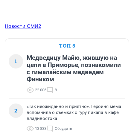
Новости СМИ2
ТОП 5
Медведицу Майю, жившую на
1
цепи в Приморье, познакомили
с гималайским медведем
Фиником
22 006
8
«Так неожиданно и приятно». Героиня мема
2
вспомнила о съемках с гуру пикапа в кафе
Владивостока
13 833
Обсудить