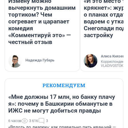
Измену можно
«И это место т
вычеркнуть домашним
крякнет»: жур
тортиком? Чем
о планах отдат
согревает и царапает
водоем с уткам
комедия
Снегопади под
«Комментируй это» —
застройку
честный отзыв
Алиса Князева
Надежда Губарь
Корреспондент
VLADIVOSTOK1.
РЕКОМЕНДУЕМ
«Мне должны 17 млн, но банку плачу
я»: почему в Башкирии обманутые в
ИЖС не могут добиться правды
6 часов
3 616
3
«Вплоть до диареи»: как правильно пить иван-чай —