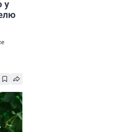
 у
делю
се