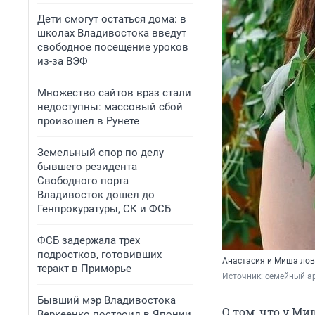
Дети смогут остаться дома: в
школах Владивостока введут
свободное посещение уроков
из-за ВЭФ
Множество сайтов враз стали
недоступны: массовый сбой
произошел в Рунете
Земельный спор по делу
бывшего резидента
Свободного порта
Владивосток дошел до
Генпрокуратуры, СК и ФСБ
ФСБ задержала трех
подростков, готовивших
Анастасия и Миша лов
теракт в Приморье
Источник: 
семейный а
Бывший мэр Владивостока
О том, что у М
Веркеенко построил в Японии