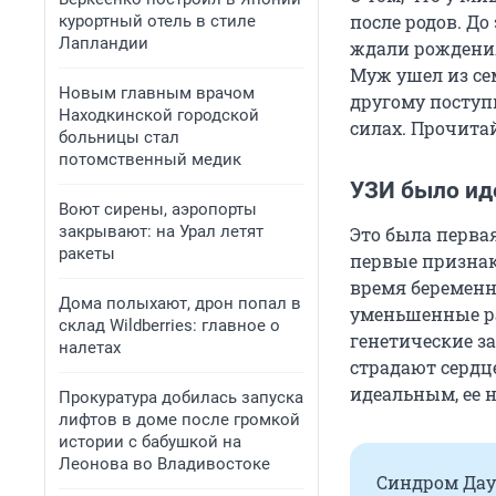
после родов. До
курортный отель в стиле
Лапландии
ждали рождения
Муж ушел из сем
Новым главным врачом
другому поступи
Находкинской городской
силах. Прочита
больницы стал
потомственный медик
УЗИ было и
Воют сирены, аэропорты
закрывают: на Урал летят
Это была перва
ракеты
первые признак
время беременн
Дома полыхают, дрон попал в
уменьшенные ра
склад Wildberries: главное о
генетические з
налетах
страдают сердц
идеальным, ее 
Прокуратура добилась запуска
лифтов в доме после громкой
истории с бабушкой на
Леонова во Владивостоке
Синдром Даун