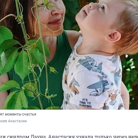
ят моменты счастья
рхив Анастасии
иши синдром Дауна, Анастасия узнала только через не