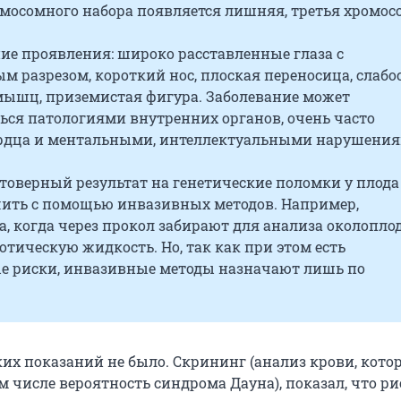
омосомного набора появляется лишняя, третья хромос
ие проявления: широко расставленные глаза с
 разрезом, короткий нос, плоская переносица, слабо
 мышц, приземистая фигура. Заболевание может
ься патологиями внутренних органов, очень часто
рдца и ментальными, интеллектуальными нарушения
товерный результат на генетические поломки у плода
ить с помощью инвазивных методов. Например,
, когда через прокол забирают для анализа околопл
тическую жидкость. Но, так как при этом есть
е риски, инвазивные методы назначают лишь по
ких показаний не было. Скрининг (анализ крови, кот
м числе вероятность синдрома Дауна), показал, что ри