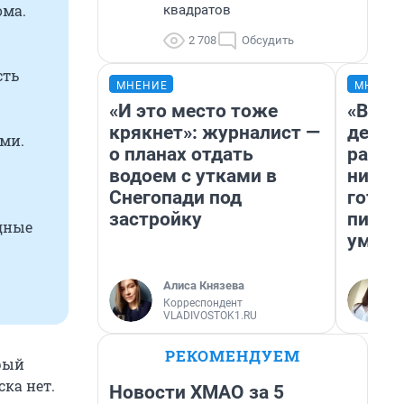
ома.
квадратов
2 708
Обсудить
сть
МНЕНИЕ
МНЕНИ
«И это место тоже
«Врем
крякнет»: журналист —
денег
ми.
о планах отдать
расск
водоем с утками в
никогд
Снегопади под
готов
застройку
питае
одные
умере
Алиса Князева
Корреспондент
VLADIVOSTOK1.RU
РЕКОМЕНДУЕМ
орый
ска нет.
Новости ХМАО за 5