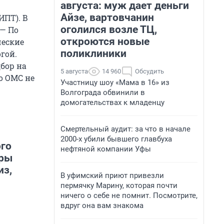
августа: муж дает деньги
Айзе, вартовчанин
ИПТ). В
оголился возле ТЦ,
 — По
откроются новые
ческие
поликлиники
гой.
дбор на
5 августа
14 960
Обсудить
по ОМС не
Участницу шоу «Мама в 16» из
Волгограда обвинили в
домогательствах к младенцу
Смертельный аудит: за что в начале
2000-х убили бывшего главбуха
ого
нефтяной компании Уфы
тры
из,
В уфимский приют привезли
пермячку Марину, которая почти
ничего о себе не помнит. Посмотрите,
вдруг она вам знакома