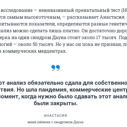
о исследование — неинвазивный пренатальный тест (Н
тся самым высокоточным, — рассказывает Анастасия.
читываются показатели, определяются разные генети
нализ можно сделать лишь платно. Он достаточно доро
рка на один синдром Дауна стоит около 17 тысяч. По
огий — около 50 тысяч. Но у нас он пока не признан, 
 в коммерческих медцентрах.
от анализ обязательно сдала для собственн
твия. Но шла пандемия, коммерческие цен
момент, когда нужно было сдавать этот анал
были закрыты.
АНАСТАСИЯ
мама ребенка с синдромом Дауна