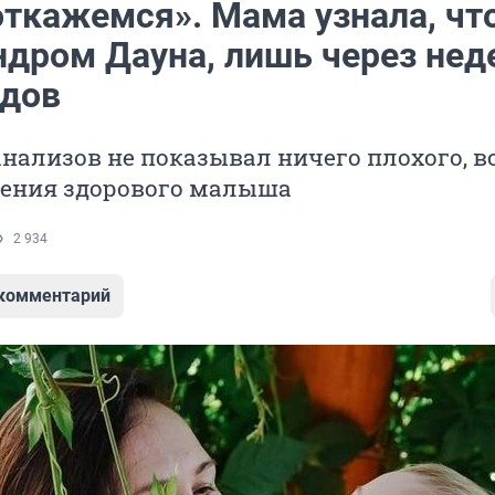
откажемся». Мама узнала, что
ндром Дауна, лишь через не
одов
анализов не показывал ничего плохого, в
ения здорового малыша
2 934
 комментарий