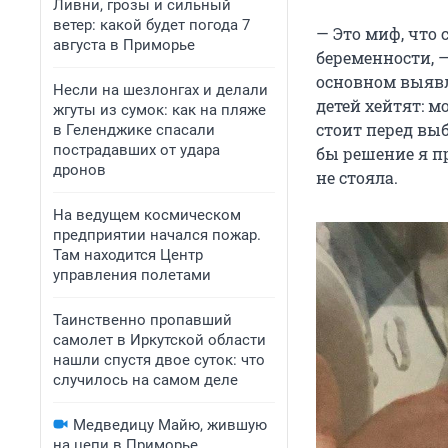
Ливни, грозы и сильный
ветер: какой будет погода 7
— Это миф, что
августа в Приморье
беременности, —
основном выявл
Несли на шезлонгах и делали
детей хейтят: мо
жгуты из сумок: как на пляже
стоит перед выб
в Геленджике спасали
пострадавших от удара
бы решение я пр
дронов
не стояла.
На ведущем космическом
предприятии начался пожар.
Там находится Центр
управления полетами
Таинственно пропавший
самолет в Иркутской области
нашли спустя двое суток: что
случилось на самом деле
Медведицу Майю, жившую
на цепи в Приморье,