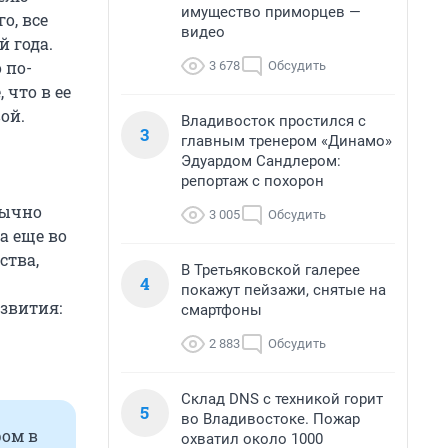
имущество приморцев —
о, все
видео
 года.
 по-
3 678
Обсудить
,
что в ее
ой.
Владивосток простился с
3
главным тренером «Динамо»
Эдуардом Сандлером:
репортаж с похорон
бычно
3 005
Обсудить
а еще во
ства,
В Третьяковской галерее
4
покажут пейзажи, снятые на
звития:
смартфоны
2 883
Обсудить
Склад DNS с техникой горит
5
во Владивостоке. Пожар
ром в
охватил около 1000