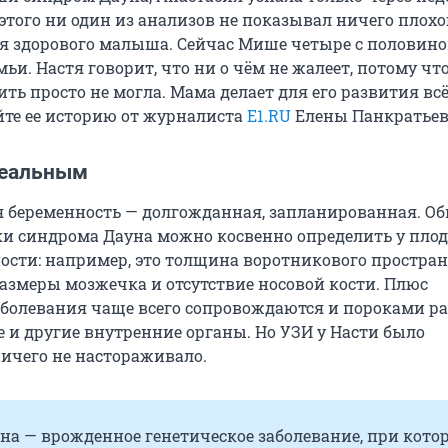
 этого ни один из анализов не показывал ничего плохог
 здорового малыша. Сейчас Мише четыре с половиной
ьи. Настя говорит, что ни о чём не жалеет, потому что
ть просто не могла. Мама делает для его развития всё
йте ее историю от журналиста
E1.RU
Елены Панкратьев
деальным
я беременность — долгожданная, запланированная. О
и синдрома Дауна можно косвенно определить у плод
ости: например, это толщина воротникового простран
змеры мозжечка и отсутствие носовой кости. Плюс
аболевания чаще всего сопровождаются и пороками ра
е и другие внутренние органы. Но УЗИ у Насти было
ничего не настораживало.
а — врожденное генетическое заболевание, при кото