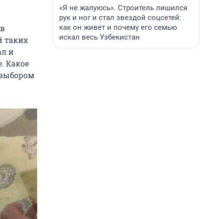
«Я не жалуюсь». Строитель лишился
рук и ног и стал звездой соцсетей:
как он живет и почему его семью
 в
искал весь Узбекистан
й таких
ал и
. Какое
м выбором