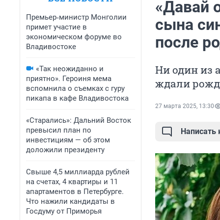
«Давай 
Премьер‑министр Монголии
сына си
примет участие в
экономическом форуме во
после р
Владивостоке
Ни один из 
«Так неожиданно и
приятно». Героиня мема
ждали рожд
вспомнила о съемках с гуру
пикапа в кафе Владивостока
27 марта 2025, 13:30
«Старались»: Дальний Восток
превысил план по
Написать
инвестициям — об этом
доложили президенту
Свыше 4,5 миллиарда рублей
на счетах, 4 квартиры и 11
апартаментов в Петербурге.
Что нажили кандидаты в
Госдуму от Приморья