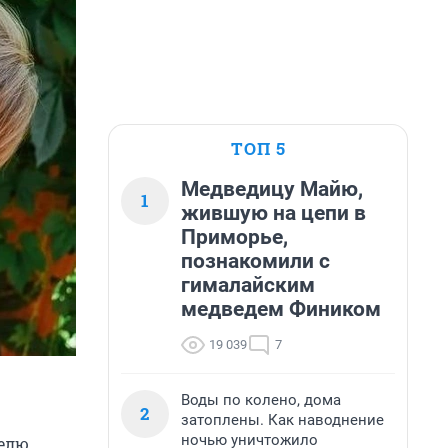
ТОП 5
Медведицу Майю,
1
жившую на цепи в
Приморье,
познакомили с
гималайским
медведем Фиником
19 039
7
Воды по колено, дома
2
затоплены. Как наводнение
ночью уничтожило
делю