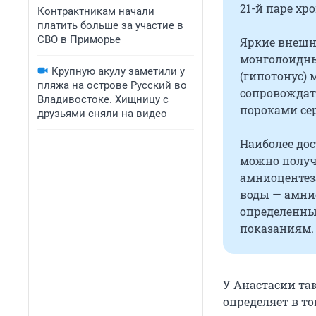
21-й паре хр
Контрактникам начали
платить больше за участие в
СВО в Приморье
Яркие внешн
монголоидным
Крупную акулу заметили у
(гипотонус)
пляжа на острове Русский во
сопровождат
Владивостоке. Хищницу с
пороками се
друзьями сняли на видео
Наиболее дос
можно получ
амниоцентеза
воды — амнио
определенны
показаниям.
У Анастасии та
определяет в то