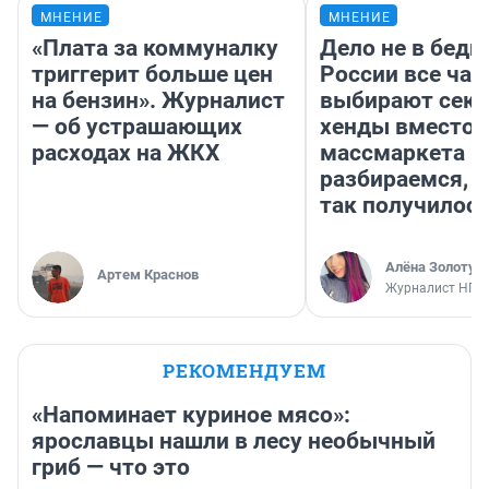
МНЕНИЕ
МНЕНИЕ
«Плата за коммуналку
Дело не в бедн
триггерит больше цен
России все ча
на бензин». Журналист
выбирают секо
— об устрашающих
хенды вместо
расходах на ЖКХ
массмаркета —
разбираемся, 
так получилос
Алёна Золотух
Артем Краснов
Журналист НГС
РЕКОМЕНДУЕМ
«Напоминает куриное мясо»:
ярославцы нашли в лесу необычный
гриб — что это