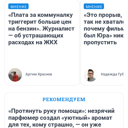
МНЕНИЕ
МНЕНИЕ
«Плата за коммуналку
«Это прорыв, к
триггерит больше цен
так не хватало»
на бензин». Журналист
почему фильм 
— об устрашающих
был Юра» ника
расходах на ЖКХ
пропустить
Артем Краснов
Надежда Губар
РЕКОМЕНДУЕМ
«Протянуть руку помощи»: незрячий
парфюмер создал «уютный» аромат
для тех, кому страшно, — он уже