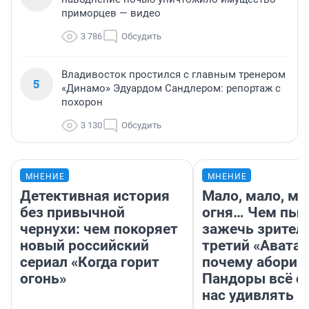
приморцев — видео
3 786
Обсудить
Владивосток простился с главным тренером
5
«Динамо» Эдуардом Сандлером: репортаж с
похорон
3 130
Обсудить
МНЕНИЕ
МНЕНИЕ
Детективная история
Мало, мало, ма
без привычной
огня… Чем пыт
чернухи: чем покоряет
зажечь зрител
новый российский
третий «Аватар
сериал «Когда горит
почему абориг
огонь»
Пандоры всё с
нас удивлять