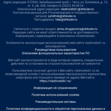
Адрес редакции: 672000, Забайкальский край, г. Чита, ул. Балябина, д. 13,
эт. 6, оф. 608, телефон 8 (3022) 40-08-24
Электронный адрес редакции:
vladivostok1@shkulev.ru
Контактные данные для Роскомнадзора и государственных
органов:
juristnsk@shkulev.ru
Техподдержка:
help@shkulev.ru
Связаться с отделом продаж:
anna.chugaynova@shkulev.ru
Редакция сайта не несет ответственности за достоверность
информации, содержащейся в рекламных объявлениях.
Особенности эксплуатации (использования) веб-сайта vladivostok1.ru
регулируются:
Руководством пользователя
Описанием функциональных характеристик ПО
Веб-сайт распространяется в виде интернет-сервиса, специальные
действия по установке на стороне пользователя не требуются
Пользователь получает доступ к Веб-сайту vladivostok1.ru на
безвозмездной основе с использованием персонального компьютера,
смартфона или планшета перейдя по адресу Веб-сайта:
https://vladivostok1.ru/
Информация об ограничениях
Политика использования cookies
Рекомендательные системы
Политика конфиденциальности и обработки персональных данных и