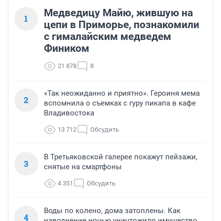
Медведицу Майю, жившую на
1
цепи в Приморье, познакомили
с гималайским медведем
Фиником
21 878
8
«Так неожиданно и приятно». Героиня мема
2
вспомнила о съемках с гуру пикапа в кафе
Владивостока
13 712
Обсудить
В Третьяковской галерее покажут пейзажи,
3
снятые на смартфоны
4 351
Обсудить
Воды по колено, дома затоплены. Как
4
наводнение ночью уничтожило имущество