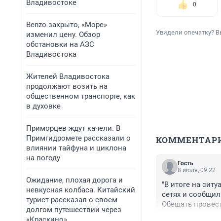
Владивостоке
0
Benzo закрыто, «Море»
Увидели опечатку? В
изменил цену. Обзор
обстановки на АЗС
Владивостока
Жителей Владивостока
продолжают возить на
общественном транспорте, как
в духовке
Приморцев ждут качели. В
Примгидромете рассказали о
КОММЕНТАР
влиянии тайфуна и циклона
на погоду
Гость
8 июля, 09:22
Ожидание, плохая дорога и
"В итоге на сит
невкусная колбаса. Китайский
сетях и сообщили
турист рассказал о своем
Обещать провест
долгом путешествии через
не залезут на п
«Краскино»