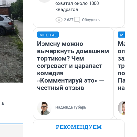
охватил около 1000
квадратов
2 637
Обсудить
МНЕНИЕ
МНЕНИ
Измену можно
Мало,
вычеркнуть домашним
огня…
тортиком? Чем
зажеч
согревает и царапает
трети
комедия
почем
«Комментируй это» —
Пандо
честный отзыв
нас у
 в
Надежда Губарь
РЕКОМЕНДУЕМ