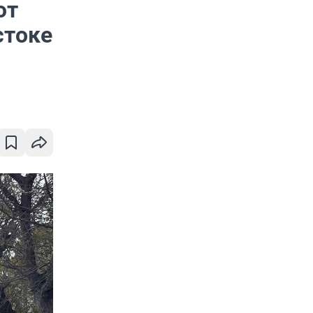
ют
стоке