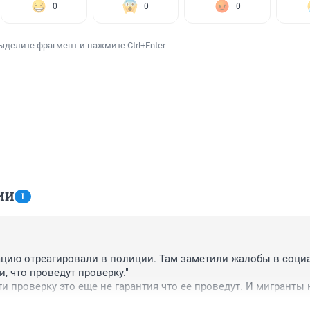
0
0
0
ыделите фрагмент и нажмите Ctrl+Enter
ИИ
1
уацию отреагировали в полиции. Там заметили жалобы в соци
, что проведут проверку."

и проверку это еще не гарантия что ее проведут. И мигранты 
лощадку если не занесли кому надо и что надо.)