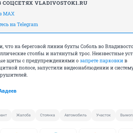
 СОЦСЕТЯХ VLADIVOSTOK1.RU
 в MAX
есь на Telegram
и, что
на береговой линии бухты Соболь во Владивост
ллические столбы и натянутый трос. Неизвестные ус
е щиты с предупреждениями о
запрете парковки
в
итной полосе, запустили видеонаблюдении и систем
рушителей.
Авдеев
рант
Жалоба
Стоянка
Автомобиль
Участок
Вымог