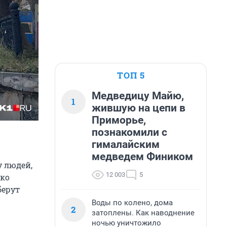
ТОП 5
Медведицу Майю,
1
жившую на цепи в
Приморье,
познакомили с
гималайским
медведем Фиником
 людей,
12 003
5
ько
берут
Воды по колено, дома
2
затоплены. Как наводнение
ночью уничтожило