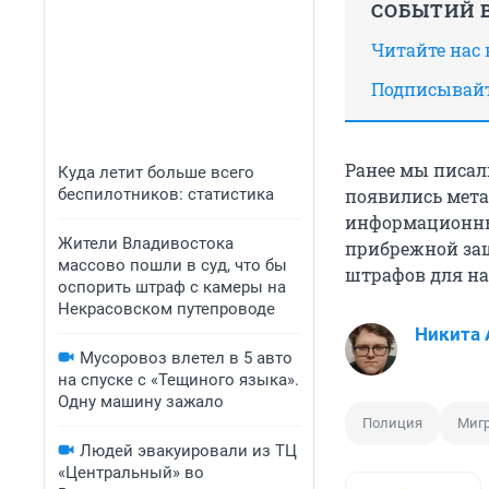
СОБЫТИЙ В
Читайте нас
Подписывайт
Ранее мы писал
Куда летит больше всего
беспилотников: статистика
появились мета
информационны
Жители Владивостока
прибрежной защ
массово пошли в суд, что бы
штрафов для на
оспорить штраф с камеры на
Некрасовском путепроводе
Никита 
Мусоровоз влетел в 5 авто
на спуске с «Тещиного языка».
Одну машину зажало
Полиция
Миг
Людей эвакуировали из ТЦ
«Центральный» во