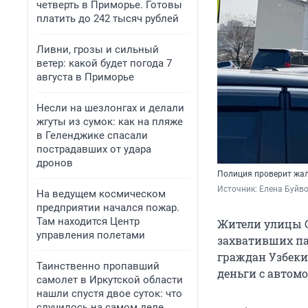
четверть в Приморье. Готовы
платить до 242 тысяч рублей
Ливни, грозы и сильный
ветер: какой будет погода 7
августа в Приморье
Несли на шезлонгах и делали
жгуты из сумок: как на пляже
в Геленджике спасали
пострадавших от удара
дронов
Полиция проверит жа
Источник: 
Елена Буйв
На ведущем космическом
предприятии начался пожар.
Там находится Центр
Жители улицы С
управления полетами
захвативших па
граждан Узбеки
Таинственно пропавший
деньги с автомо
самолет в Иркутской области
нашли спустя двое суток: что
случилось на самом деле