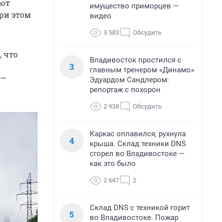
ают
имущество приморцев —
При этом
видео
3 583
Обсудить
, что
Владивосток простился с
3
главным тренером «Динамо»
 —
Эдуардом Сандлером:
репортаж с похорон
2 938
Обсудить
Каркас оплавился, рухнула
4
крыша. Склад техники DNS
сгорел во Владивостоке —
как это было
2 647
2
Склад DNS с техникой горит
5
во Владивостоке. Пожар