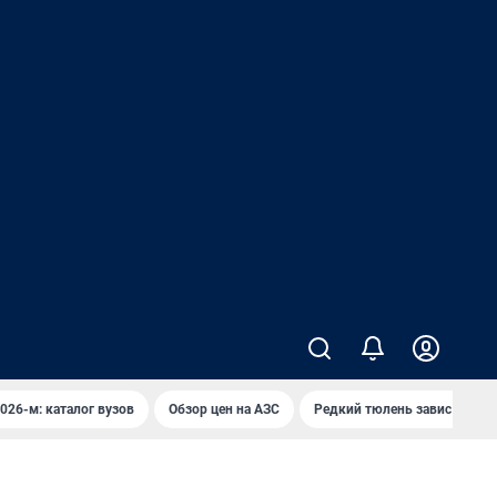
026-м: каталог вузов
Обзор цен на АЗС
Редкий тюлень завис над в