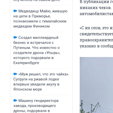
В публикации г
никаких чеков. 
Медведицу Майю, жившую
автомобилистам
на цепи в Приморье,
познакомили с гималайским
медведем Фиником
«С их слов, это
свидетельствуе
Создал миллиардный
правоохранител
бизнес и встречался с
указано в сооб
Путиным. Что известно о
создателе дрона «Упырь»,
которого подорвали в
Екатеринбурге
«Муж решил, что это чайка».
Супруги на ржавой лодке
впервые увидели акулу в
Японском море
Машину гендиректора
завода, производящего
дроны, подорвали в