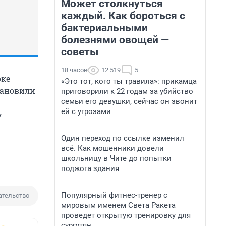
Может столкнуться
каждый. Как бороться с
бактериальными
болезнями овощей —
советы
18 часов
12 519
5
оке
«Это тот, кого ты травила»: прикамца
тановили
приговорили к 22 годам за убийство
семьи его девушки, сейчас он звонит
ей с угрозами
у
Один переход по ссылке изменил
всё. Как мошенники довели
школьницу в Чите до попытки
поджога здания
Популярный фитнес-тренер с
ательство
Нарушение
мировым именем Света Ракета
проведет открытую тренировку для
сургутян