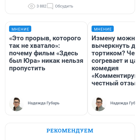
3 882
Обсудить
МНЕНИЕ
МНЕНИЕ
«Это прорыв, которого
Измену можно
так не хватало»:
вычеркнуть д
почему фильм «Здесь
тортиком? Чем
был Юра» никак нельзя
согревает и ца
пропустить
комедия
«Комментируй 
честный отзыв
Надежда Губарь
Надежда Губар
РЕКОМЕНДУЕМ