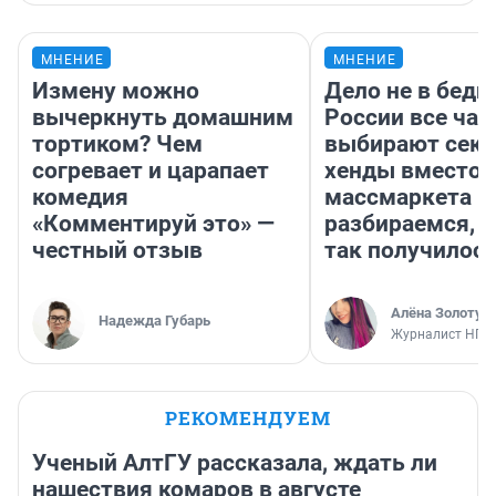
МНЕНИЕ
МНЕНИЕ
Измену можно
Дело не в бедн
вычеркнуть домашним
России все ча
тортиком? Чем
выбирают секо
согревает и царапает
хенды вместо
комедия
массмаркета —
«Комментируй это» —
разбираемся, 
честный отзыв
так получилос
Алёна Золотух
Надежда Губарь
Журналист НГС
РЕКОМЕНДУЕМ
Ученый АлтГУ рассказала, ждать ли
нашествия комаров в августе