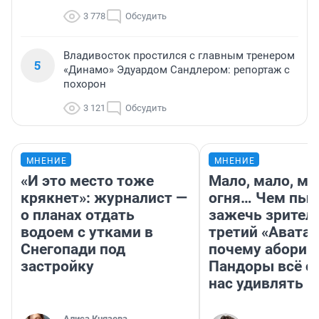
3 778
Обсудить
Владивосток простился с главным тренером
5
«Динамо» Эдуардом Сандлером: репортаж с
похорон
3 121
Обсудить
МНЕНИЕ
МНЕНИЕ
«И это место тоже
Мало, мало, ма
крякнет»: журналист —
огня… Чем пыт
о планах отдать
зажечь зрител
водоем с утками в
третий «Аватар
Снегопади под
почему абориг
застройку
Пандоры всё с
нас удивлять
Алиса Князева