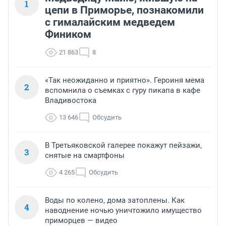
1
цепи в Приморье, познакомили
с гималайским медведем
Фиником
21 863
8
«Так неожиданно и приятно». Героиня мема
2
вспомнила о съемках с гуру пикапа в кафе
Владивостока
13 646
Обсудить
В Третьяковской галерее покажут пейзажи,
3
снятые на смартфоны
4 265
Обсудить
Воды по колено, дома затоплены. Как
4
наводнение ночью уничтожило имущество
приморцев — видео