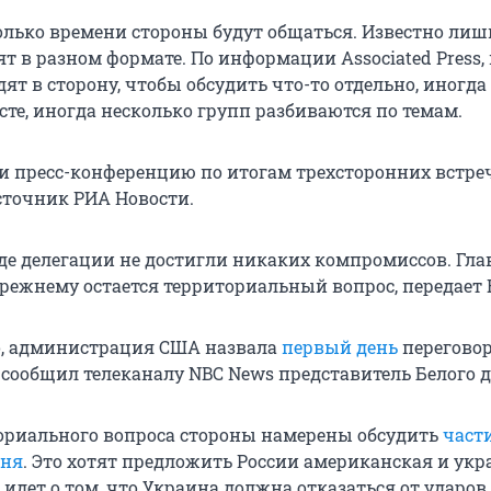
олько времени стороны будут общаться. Известно лишь
т в разном формате. По информации Associated Press,
ят в сторону, чтобы обсудить что-то отдельно, иногда
те, иногда несколько групп разбиваются по темам.
и пресс-конференцию по итогам трехсторонних встре
источник РИА Новости.
де делегации не достигли никаких компромиссов. Гла
режнему остается территориальный вопрос, передает R
о, администрация США назвала
первый день
перегово
сообщил телеканалу NBC News представитель Белого д
риального вопроса стороны намерены обсудить
част
гня
. Это хотят предложить России американская и ук
 идет о том, что Украина должна отказаться от ударов