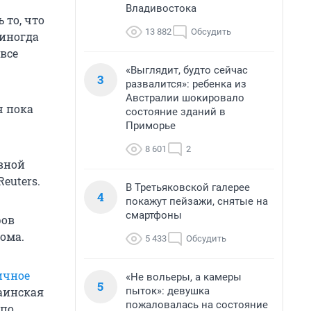
Владивостока
 то, что
13 882
Обсудить
 иногда
 все
«Выглядит, будто сейчас
3
развалится»: ребенка из
Австралии шокировало
ч пока
состояние зданий в
Приморье
8 601
2
вной
euters.
В Третьяковской галерее
4
покажут пейзажи, снятые на
смартфоны
ров
ома.
5 433
Обсудить
ичное
«Не вольеры, а камеры
5
пыток»: девушка
раинская
пожаловалась на состояние
 по