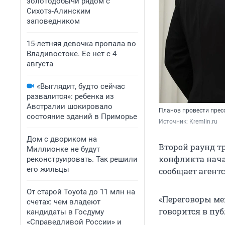
золотодобычи рядом с
Сихотэ-Алинским
заповедником
15-летняя девочка пропала во
Владивостоке. Ее нет с 4
августа
«Выглядит, будто сейчас
развалится»: ребенка из
Австралии шокировало
Планов провести прес
состояние зданий в Приморье
Источник: 
Kremlin.ru
Дом с двориком на
Второй раунд т
Миллионке не будут
конфликта нача
реконструировать. Так решили
его жильцы
сообщает агентс
От старой Toyota до 11 млн на
«Переговоры ме
счетах: чем владеют
говорится в пу
кандидаты в Госдуму
«Справедливой России» и