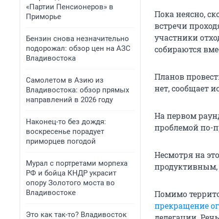
«Партии Пенсионеров» в
Пока неясно, ск
Приморье
встречи проходя
участники отход
Бензин снова незначительно
подорожал: обзор цен на АЗС
собираются вмес
Владивостока
Планов провест
Самолетом в Азию из
нет, сообщает 
Владивостока: обзор прямых
направлений в 2026 году
На первом раун
Наконец-то без дождя:
проблемой по-п
воскресенье порадует
приморцев погодой
Несмотря на эт
Мурал с портретами морпеха
продуктивным, 
РФ и бойца КНДР украсит
опору Золотого моста во
Владивостоке
Помимо террито
прекращение о
Это как так-то? Владивосток
делегации. Речь