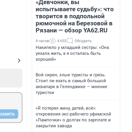
«Девчонки, вы
испытываете судьбу»: что
творится в подпольной
рюмочной на Березовой в
Рязани — обзор YA62.RU
8 часов
4 653
Обсудить
Накипело у младшей сестры: «Она
уехала жить, а я осталась быть
хорошей»
Вой сирен, злые туристы и грязь.
Стоит ли ехать в самый большой
аквапарк в Геленджике — мнение
туристки
«Я потерял жену, детей, всё»:
равить
откровения экс-рабочего уфимской
«Лампочки» о долгах по зарплате и
закрытии завода