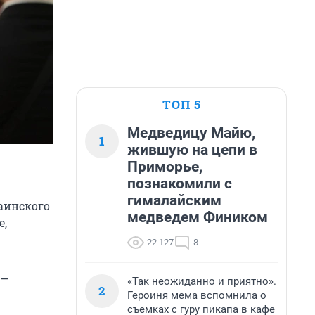
ТОП 5
Медведицу Майю,
1
жившую на цепи в
Приморье,
познакомили с
гималайским
аинского
медведем Фиником
е,
22 127
8
 —
«Так неожиданно и приятно».
2
Героиня мема вспомнила о
съемках с гуру пикапа в кафе