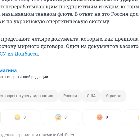
фтеперерабатывающим предприятиям и судам, котор
 называемом теневом флоте. В ответ на это Россия до
ки на украинскую энергетическую систему.
представят четыре документа, которые, как предпола
основу мирного договора. Один из документов касаетс
СУ из Донбасса
.
магина
ент оперативной редакции
еговоры по урегулированию
Россия
США
Украина
0
0
0
ыделите фрагмент и нажмите Ctrl+Enter