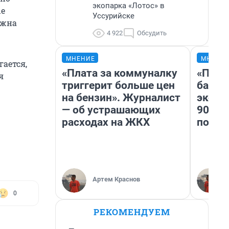
экопарка «Лотос» в
ые
Уссурийске
лжна
4 922
Обсудить
МНЕНИЕ
МНЕНИ
гается,
«Плата за коммуналку
«Помн
я
триггерит больше цен
банко
на бензин». Журналист
эконо
— об устрашающих
90-х 
расходах на ЖКХ
повто
Артем Краснов
0
РЕКОМЕНДУЕМ