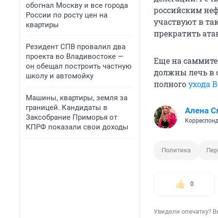
обогнал Москву и все города
российским не
России по росту цен на
участвуют в так
квартиры
прекратить ата
Резидент СПВ провалил два
проекта во Владивостоке —
Еще на саммите 
он обещал построить частную
должны лечь в 
школу и автомойку
полного
ухода В
Машины, квартиры, земля за
границей. Кандидаты в
Алена С
Заксобрание Приморья от
Корреспонд
КПРФ показали свои доходы
Политика
Пер
0
Увидели опечатку? В