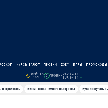
РОСКОП
КУРСЫ ВАЛЮТ
ПРОБКИ
ZODY
ИГРЫ
ПРОМОКОДЫ
USD 82,17
СЕЙЧАС
0
ПРОБКИ
+15°C
EUR 94,84
ь и заработать
Бензин снова немного подорожал
Куда поступать в 