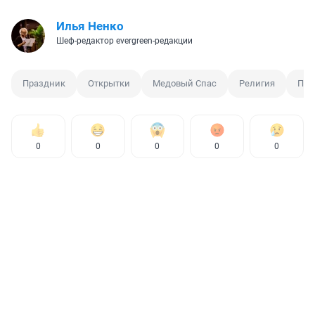
Илья Ненко
Шеф-редактор evergreen-редакции
Праздник
Открытки
Медовый Спас
Религия
Пра
0
0
0
0
0