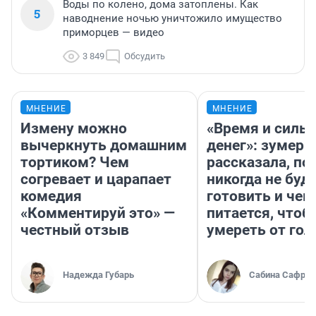
Воды по колено, дома затоплены. Как
5
наводнение ночью уничтожило имущество
приморцев — видео
3 849
Обсудить
МНЕНИЕ
МНЕНИЕ
Измену можно
«Время и силы
вычеркнуть домашним
денег»: зумерш
тортиком? Чем
рассказала, по
согревает и царапает
никогда не буд
комедия
готовить и чем
«Комментируй это» —
питается, чтоб
честный отзыв
умереть от гол
Надежда Губарь
Сабина Сафрон